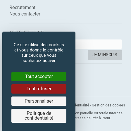
Recrutement
Nous contacter
NEWSLETTER :
Ce site utilise des cookies
et vous donne le contrôle
JE M'INSCRIS
sur ceux que vous
souhaitez activer
SUIVEZ-NOUS :
Tout accepter
Instagram
Facebook
Tout refuser
Personnaliser
Mentions légales
-
CGV
-
Politique de confidentialité
-
Gestion des cookies
Politique de
Copyright 2019 © Prêt à Partir. Reproduction partielle ou totale interdite
confidentialité
sans l’autorisation préalable et expresse de Prêt à Partir.