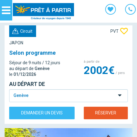
Panneau de gestion des cookies
Navigation
Circuit
PVT
JAPON
Selon programme
à partir de
Séjour de 9 nuits / 12 jours
2002€
au départ de
Genève
/ pers
le
01/12/2026
AU DÉPART DE
Genève
DEMANDER UN DEVIS
RÉSERVER