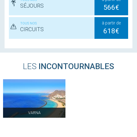
SÉJOURS
566€
à partir de
TOUS NOS
CIRCUITS
618€
LES
INCONTOURNABLES
VARNA