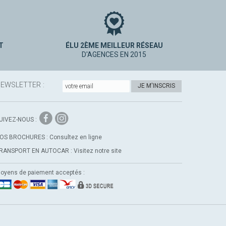
T
ÉLU 2ÈME MEILLEUR RÉSEAU
D'AGENCES EN 2015
EWSLETTER :
JE M'INSCRIS
Instagram
Facebook
UIVEZ-NOUS :
OS BROCHURES :
Consultez en ligne
RANSPORT EN AUTOCAR :
Visitez notre site
oyens de paiement acceptés :