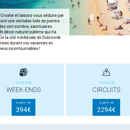
roatie et laissez-vous séduire par
ont une véritable toile de peintre
èdes vert sombre, sanctuaires
Un décor naturel sublime qui n’a
 De la cité médiévale de Dubrovnik
rprises durant vos vacances en
lieux incontournables !
TOUS NOS
TOUS NOS
WEEK-ENDS
CIRCUITS
à partir de
à partir de
394€
2294€