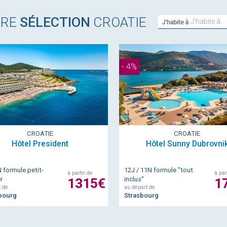
TRE
SÉLECTION
CROATIE
J'habi
à...
- 4%
CROATIE
CROATIE
Hôtel President
Hôtel Sunny Dubrovni
N formule petit-
12J / 11N formule "tout
à partir de
à par
r
1315€
inclus"
1
t de
au départ de
bourg
Strasbourg