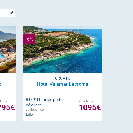
te
- 6%
CROATIE
k
Hôtel Valamar Lacroma
8J / 7N formule petit-
tir de
à partir de
795€
déjeuner
1095€
au départ de
Lille