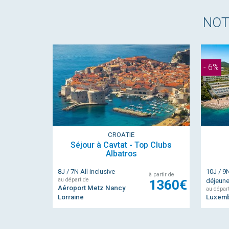
NO
- 6%
CROATIE
Séjour à Cavtat - Top Clubs
Albatros
8J / 7N All inclusive
10J / 9
à partir de
au départ de
1360€
déjeune
Aéroport Metz Nancy
au dépar
Lorraine
Luxem