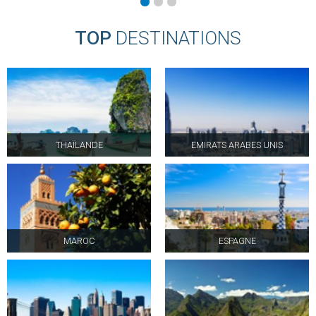
TOP
DESTINATIONS
THAÏLANDE
EMIRATS ARABES UNIS
MAROC
ESPAGNE