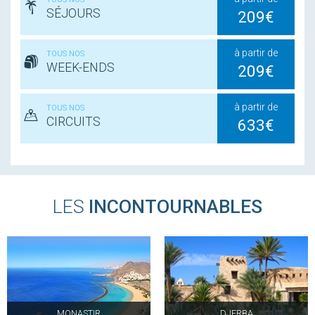
SÉJOURS
209€
à partir de
TOUS NOS
WEEK-ENDS
209€
à partir de
TOUS NOS
CIRCUITS
633€
LES
INCONTOURNABLES
MONASTIR
DJERBA