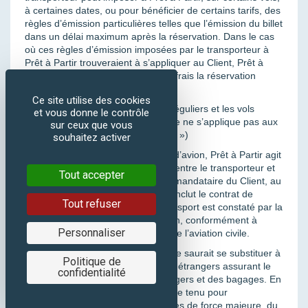
à certaines dates, ou pour bénéficier de certains tarifs, des
règles d’émission particulières telles que l’émission du billet
dans un délai maximum après la réservation. Dans le cas
où ces règles d’émission imposées par le transporteur à
Prêt à Partir trouveraient à s’appliquer au Client, Prêt à
Partir sera en droit d’annuler sans frais la réservation
effectuée.
Ce site utilise des cookies
9.1 Responsabilités pour les vols réguliers et les vols
et vous donne le contrôle
affrétés ou charters (ce paragraphe ne s’applique pas aux
sur ceux que vous
réservations de vols dits « low-cost »)
souhaitez activer
Dans le cadre de l’achat de billets d’avion, Prêt à Partir agit
en qualité de simple intermédiaire entre le transporteur et
Tout accepter
le Client. Prêt à Partir agit comme mandataire du Client, au
nom et pour le compte duquel il conclut le contrat de
Tout refuser
transport aérien. Le contrat de transport est constaté par la
simple délivrance des billets d’avion, conformément à
Personnaliser
l’article L.322-1 du Code français de l’aviation civile.
La responsabilité de Prêt à Partir ne saurait se substituer à
Politique de
celle des transporteurs français ou étrangers assurant le
confidentialité
transport ou le transfert des passagers et des bagages. En
aucun cas, Prêt à Partir ne peut être tenu pour
responsable du fait de circonstances de force majeure, du