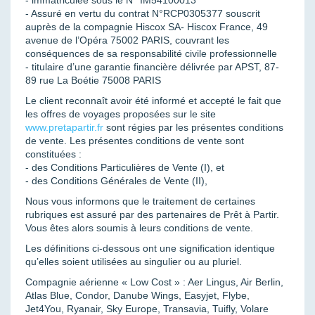
- immatriculée sous le N° IM54100013
- Assuré en vertu du contrat N°RCP0305377 souscrit
auprès de la compagnie Hiscox SA- Hiscox France, 49
avenue de l’Opéra 75002 PARIS, couvrant les
conséquences de sa responsabilité civile professionnelle
- titulaire d’une garantie financière délivrée par APST, 87-
89 rue La Boétie 75008 PARIS
Le client reconnaît avoir été informé et accepté le fait que
les offres de voyages proposées sur le site
www.pretapartir.fr
sont régies par les présentes conditions
de vente. Les présentes conditions de vente sont
constituées :
- des Conditions Particulières de Vente (I), et
- des Conditions Générales de Vente (II),
Nous vous informons que le traitement de certaines
rubriques est assuré par des partenaires de Prêt à Partir.
Vous êtes alors soumis à leurs conditions de vente.
Les définitions ci-dessous ont une signification identique
qu’elles soient utilisées au singulier ou au pluriel.
Compagnie aérienne « Low Cost » : Aer Lingus, Air Berlin,
Atlas Blue, Condor, Danube Wings, Easyjet, Flybe,
Jet4You, Ryanair, Sky Europe, Transavia, Tuifly, Volare