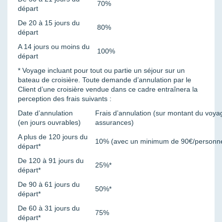
70%
départ
De 20 à 15 jours du
80%
départ
A 14 jours ou moins du
100%
départ
* Voyage incluant pour tout ou partie un séjour sur un
bateau de croisière. Toute demande d’annulation par le
Client d’une croisière vendue dans ce cadre entraînera la
perception des frais suivants :
Date d’annulation
Frais d’annulation (sur montant du voya
(en jours ouvrables)
assurances)
A plus de 120 jours du
10% (avec un minimum de 90€/personn
départ*
De 120 à 91 jours du
25%*
départ*
De 90 à 61 jours du
50%*
départ*
De 60 à 31 jours du
75%
départ*