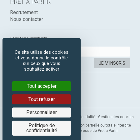
PRÊT À PARTIR
Recrutement
Nous contacter
NEWSLETTER :
Ce site utilise des cookies
et vous donne le contrôle
JE M'INSCRIS
sur ceux que vous
souhaitez activer
SUIVEZ-NOUS :
Tout accepter
Instagram
Facebook
Tout refuser
Personnaliser
Mentions légales
-
CGV
-
Politique de confidentialité
-
Gestion des cookies
Politique de
Copyright 2019 © Prêt à Partir. Reproduction partielle ou totale interdite
confidentialité
sans l’autorisation préalable et expresse de Prêt à Partir.