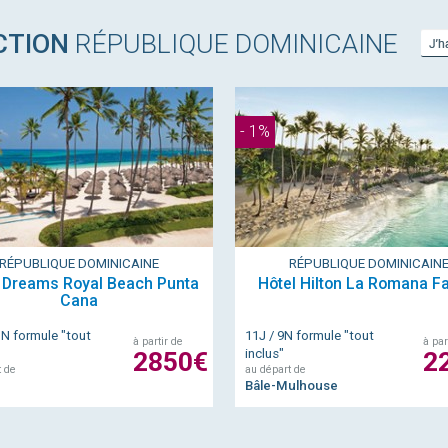
CTION
RÉPUBLIQUE DOMINICAINE
- 1%
RÉPUBLIQUE DOMINICAINE
RÉPUBLIQUE DOMINICAIN
 Dreams Royal Beach Punta
Hôtel Hilton La Romana F
Cana
1N formule "tout
11J / 9N formule "tout
à partir de
à par
2850€
inclus"
2
t de
au départ de
Bâle-Mulhouse