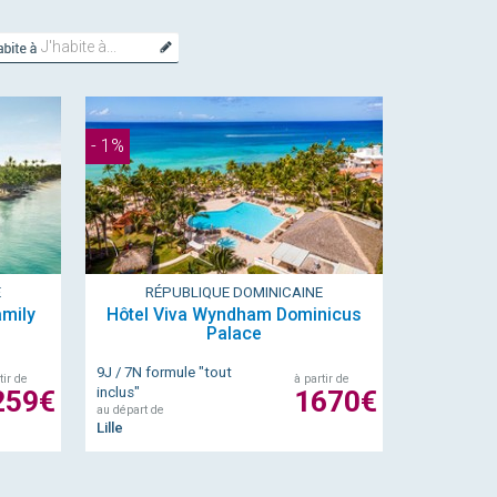
J'habite
à...
- 1%
E
RÉPUBLIQUE DOMINICAINE
amily
Hôtel Viva Wyndham Dominicus
Palace
9J / 7N formule "tout
tir de
à partir de
259€
inclus"
1670€
au départ de
Lille