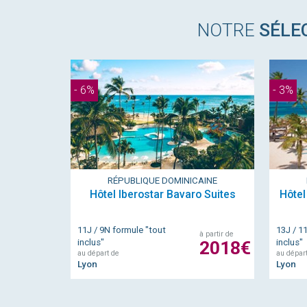
NOTRE
SÉLE
- 6%
- 3%
RÉPUBLIQUE DOMINICAINE
Hôtel Iberostar Bavaro Suites
Hôtel
11J / 9N formule "tout
13J / 1
à partir de
inclus"
2018€
inclus"
au départ de
au dépar
Lyon
Lyon