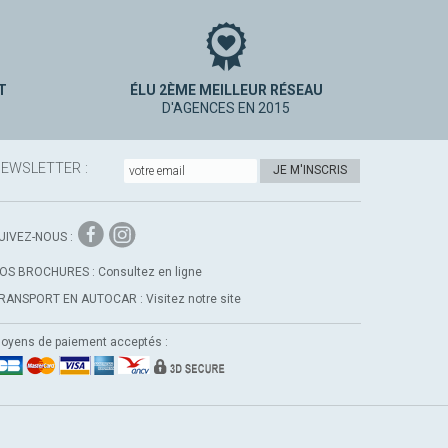
T
ÉLU 2ÈME MEILLEUR RÉSEAU
D'AGENCES EN 2015
EWSLETTER :
JE M'INSCRIS
Instagram
Facebook
UIVEZ-NOUS :
OS BROCHURES :
Consultez en ligne
RANSPORT EN AUTOCAR :
Visitez notre site
oyens de paiement acceptés :