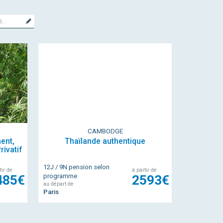
bite
CAMBODGE
ent,
Thaïlande authentique
rivatif
12J / 9N pension selon
tir de
à partir de
485€
programme
2593€
au départ de
Paris