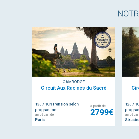
NOT
CAMBODGE
Circuit Aux Racines du Sacré
Cir
13J / 10N Pension selon
12J / 1
à partir de
programme
2799€
progr
au départ de
au dépar
Paris
Strasb