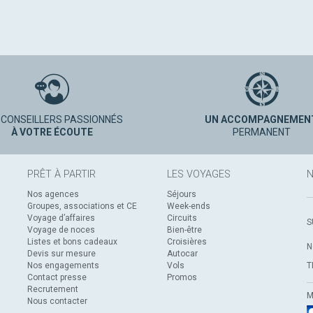
 CONSEILLERS PASSIONNÉS
UN ACCOMPAGNEMEN
À VOTRE ÉCOUTE
PERMANENT
PRÊT À PARTIR
LES VOYAGES
N
Nos agences
Séjours
Groupes, associations et CE
Week-ends
Voyage d’affaires
Circuits
S
Voyage de noces
Bien-être
Listes et bons cadeaux
Croisières
N
Devis sur mesure
Autocar
Nos engagements
Vols
T
Contact presse
Promos
Recrutement
M
Nous contacter