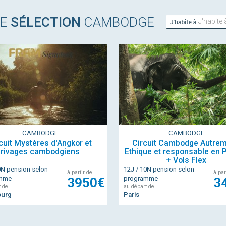
RE
SÉLECTION
CAMBODGE
J'ha
à...
CAMBODGE
CAMBODGE
cuit Mystères d'Angkor et
Circuit Cambodge Autrem
rivages cambodgiens
Ethique et responsable en P
+ Vols Flex
0N pension selon
12J / 10N pension selon
à partir de
à par
amme
3950€
programme
3
t de
au départ de
ourg
Paris