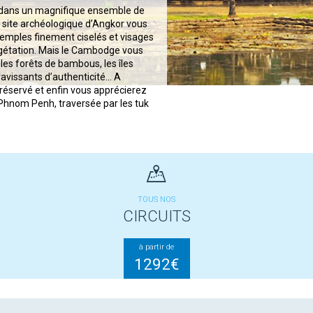
 dans un magnifique ensemble de
e site archéologique d’Angkor vous
temples finement ciselés et visages
gétation. Mais le Cambodge vous
es forêts de bambous, les îles
ravissants d’authenticité... A
préservé et enfin vous apprécierez
 Phnom Penh, traversée par les tuk
TOUS NOS
CIRCUITS
à partir de
1292€