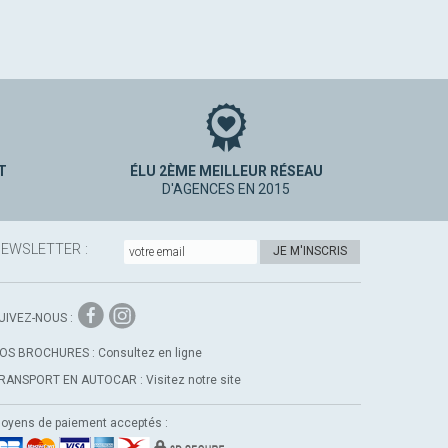
T
ÉLU 2ÈME MEILLEUR RÉSEAU
D'AGENCES EN 2015
EWSLETTER :
JE M'INSCRIS
Instagram
Facebook
UIVEZ-NOUS :
OS BROCHURES :
Consultez en ligne
RANSPORT EN AUTOCAR :
Visitez notre site
oyens de paiement acceptés :