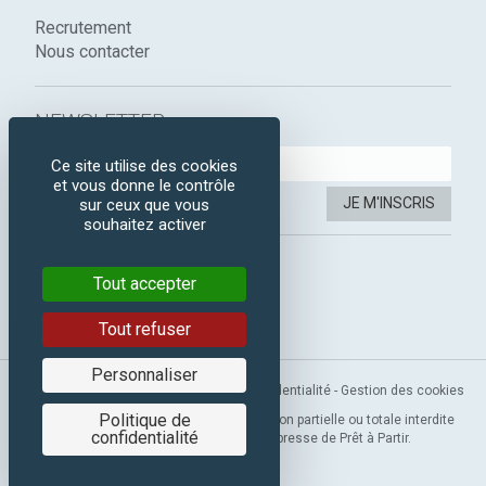
Recrutement
Nous contacter
NEWSLETTER :
Ce site utilise des cookies
et vous donne le contrôle
JE M'INSCRIS
sur ceux que vous
souhaitez activer
SUIVEZ-NOUS :
Tout accepter
Instagram
Facebook
Tout refuser
Personnaliser
Mentions légales
-
CGV
-
Politique de confidentialité
-
Gestion des cookies
Politique de
Copyright 2019 © Prêt à Partir. Reproduction partielle ou totale interdite
confidentialité
sans l’autorisation préalable et expresse de Prêt à Partir.