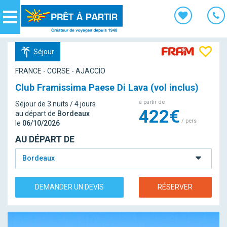
Panneau de gestion des cookies
Navigation
Séjour
FRANCE - CORSE - AJACCIO
Club Framissima Paese Di Lava (vol inclus)
à partir de
Séjour de 3 nuits / 4 jours
422€
au départ de
Bordeaux
/ pers
le
06/10/2026
AU DÉPART DE
Bordeaux
DEMANDER UN DEVIS
RÉSERVER