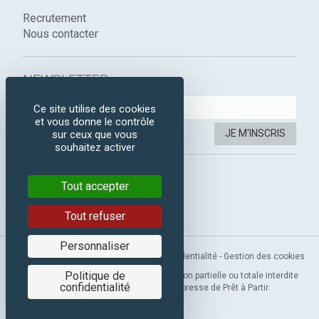
Recrutement
Nous contacter
NEWSLETTER :
Ce site utilise des cookies
et vous donne le contrôle
JE M'INSCRIS
sur ceux que vous
souhaitez activer
SUIVEZ-NOUS :
Tout accepter
Instagram
Facebook
Tout refuser
Personnaliser
Mentions légales
-
CGV
-
Politique de confidentialité
-
Gestion des cookies
Politique de
Copyright 2019 © Prêt à Partir. Reproduction partielle ou totale interdite
confidentialité
sans l’autorisation préalable et expresse de Prêt à Partir.