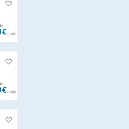
de
0€
/ pers
de
9€
/ pers