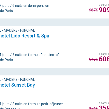
à partir 
7 jours / 6 nuits en demi-pension
90
987€
 de
Paris
 - MADÈRE - FUNCHAL
notel Lido Resort & Spa
à partir 
 jours / 3 nuits en formule "tout inclus"
60
645€
 de
Paris
 - MADÈRE - FUNCHAL
notel Sunset Bay
à partir 
4 jours / 3 nuits en formule petit-déjeuner
35
374€