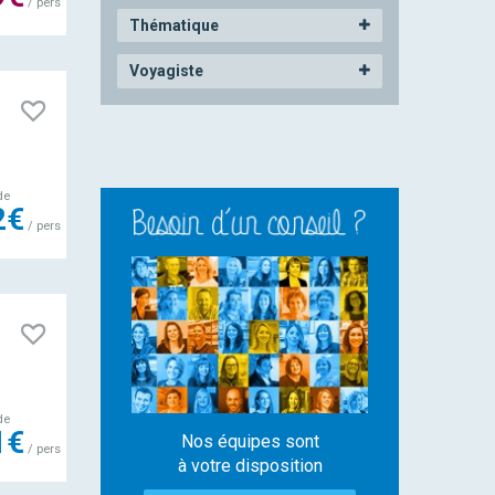
/ pers
Thématique
Voyagiste
de
2€
/ pers
de
1€
Nos équipes sont
/ pers
à votre disposition