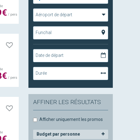
de
9€
Aéroport de départ
/ pers
Funchal
Date de départ
de
Durée
8€
/ pers
AFFINER LES RÉSULTATS
Afficher uniquement les promos
de
Budget par personne
9€