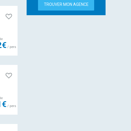
TROUVER MON AGENCE
de
2€
/ pers
de
1€
/ pers