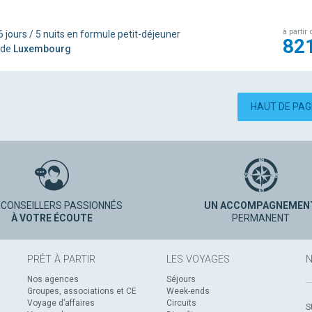
à partir 
6 jours / 5 nuits en formule petit-déjeuner
82
 de
Luxembourg
HAUT DE PA
 CONSEILLERS PASSIONNÉS
UN ACCOMPAGNEMEN
À VOTRE ÉCOUTE
PERMANENT
PRÊT À PARTIR
LES VOYAGES
N
Nos agences
Séjours
Groupes, associations et CE
Week-ends
Voyage d’affaires
Circuits
S