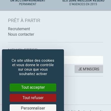
UN ACCOMPAGNEMENT
ÉLU 2ÈME MEILLEUR RÉSEAU
PERMANENT
D'AGENCES EN 2015
PRÊT À PARTIR
Recrutement
Nous contacter
NEWSLETTER :
Ce site utilise des cookies
et vous donne le contrôle
JE M'INSCRIS
sur ceux que vous
souhaitez activer
SUIVEZ-NOUS :
Tout accepter
Instagram
Facebook
Tout refuser
Personnaliser