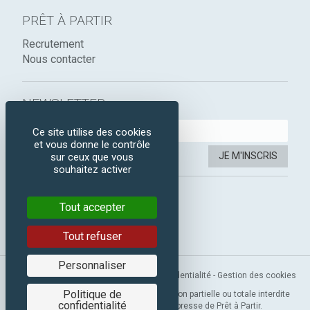
PRÊT À PARTIR
Recrutement
Nous contacter
NEWSLETTER :
Ce site utilise des cookies
et vous donne le contrôle
JE M'INSCRIS
sur ceux que vous
souhaitez activer
SUIVEZ-NOUS :
Tout accepter
Instagram
Facebook
Tout refuser
Personnaliser
Mentions légales
-
CGV
-
Politique de confidentialité
-
Gestion des cookies
Politique de
Copyright 2019 © Prêt à Partir. Reproduction partielle ou totale interdite
confidentialité
sans l’autorisation préalable et expresse de Prêt à Partir.