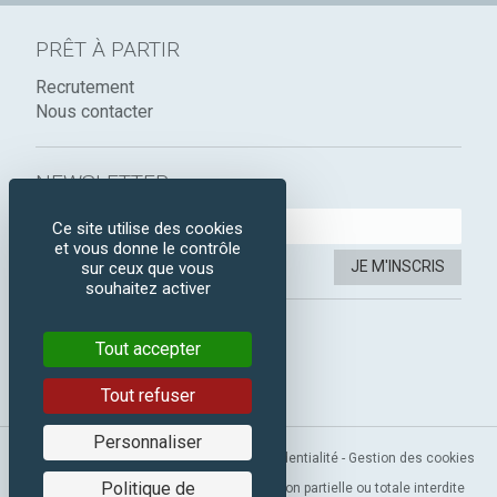
PRÊT À PARTIR
Recrutement
Nous contacter
NEWSLETTER :
Ce site utilise des cookies
et vous donne le contrôle
JE M'INSCRIS
sur ceux que vous
souhaitez activer
SUIVEZ-NOUS :
Tout accepter
Instagram
Facebook
Tout refuser
Personnaliser
Mentions légales
-
CGV
-
Politique de confidentialité
-
Gestion des cookies
Politique de
Copyright 2019 © Prêt à Partir. Reproduction partielle ou totale interdite