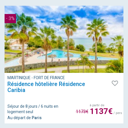
- 3%
MARTINIQUE - FORT DE FRANCE
Résidence hôtelière Résidence
Caribia
à partir de
Séjour de 8 jours / 6 nuits en
1137€
1173€
logement seul
/ pers
Au départ de
Paris