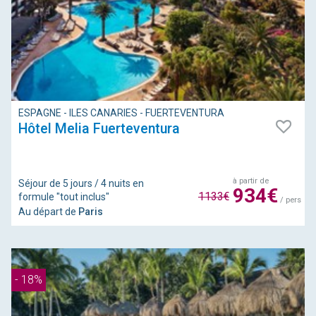
ESPAGNE - ILES CANARIES - FUERTEVENTURA
Hôtel Melia Fuerteventura
à partir de
Séjour de 5 jours / 4 nuits en
934€
1133€
formule "tout inclus"
/ pers
Au départ de
Paris
- 18%