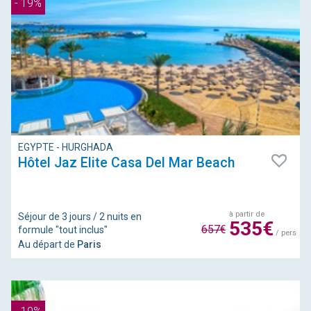
- 19%
EGYPTE - HURGHADA
Hôtel Jaz Elite Casa Del Mar Beach
à partir de
Séjour de 3 jours / 2 nuits en
535€
657€
formule "tout inclus"
/ pers
Au départ de
Paris