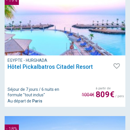
- 19%
EGYPTE - HURGHADA
Hôtel Pickalbatros Citadel Resort
à partir de
Séjour de 7 jours / 6 nuits en
809€
1004€
formule "tout inclus"
/ pers
Au départ de
Paris
- 18%