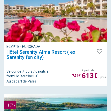
EGYPTE - HURGHADA
Hôtel Serenity Alma Resort ( ex
Serenity fun city)
à partir de
Séjour de 7 jours / 6 nuits en
613€
741€
formule "tout inclus"
/ pers
Au départ de
Paris
- 17%