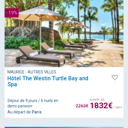
- 19%
MAURICE - AUTRES VILLES
Hôtel The Westin Turtle Bay and
Spa
à partir de
Séjour de 9 jours / 6 nuits en
1832€
2263€
demi-pension
/ pers
Au départ de
Paris