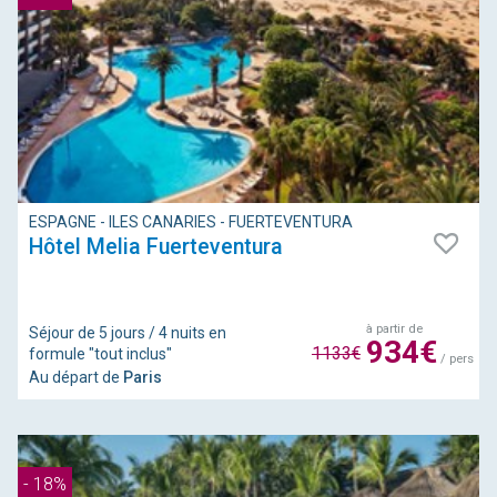
ESPAGNE - ILES CANARIES - FUERTEVENTURA
Hôtel Melia Fuerteventura
à partir de
Séjour de 5 jours / 4 nuits en
934€
1133€
formule "tout inclus"
/ pers
Au départ de
Paris
- 18%