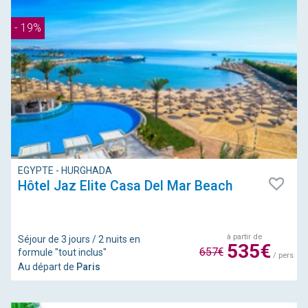
- 19%
EGYPTE - HURGHADA
Hôtel Jaz Elite Casa Del Mar Beach
à partir de
Séjour de 3 jours / 2 nuits en
535€
657€
formule "tout inclus"
/ pers
Au départ de
Paris