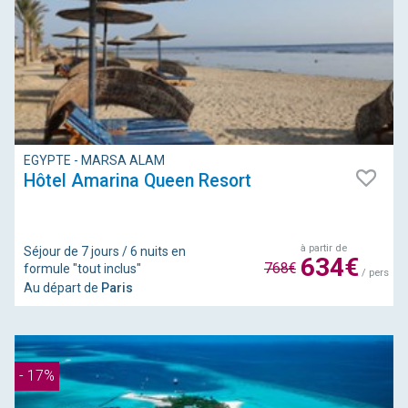
EGYPTE - MARSA ALAM
Hôtel Amarina Queen Resort
à partir de
Séjour de 7 jours / 6 nuits en
634€
768€
formule "tout inclus"
/ pers
Au départ de
Paris
- 17%