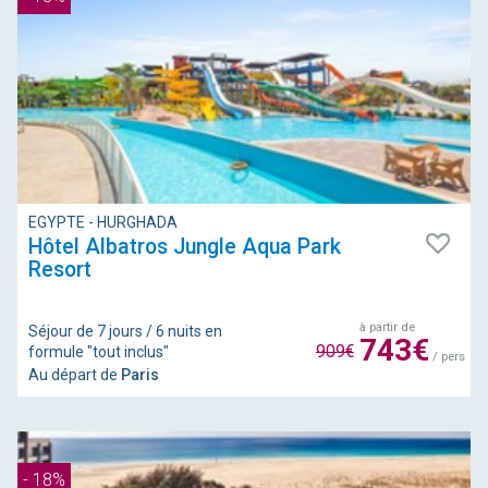
EGYPTE - HURGHADA
Hôtel Albatros Jungle Aqua Park
Resort
à partir de
Séjour de 7 jours / 6 nuits en
743€
909€
formule "tout inclus"
/ pers
Au départ de
Paris
- 18%