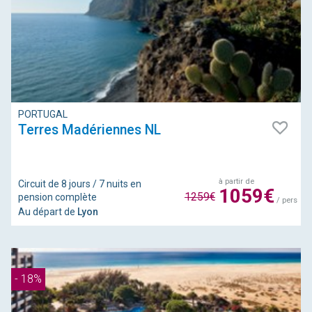
PORTUGAL
Terres Madériennes NL
à partir de
Circuit de 8 jours / 7 nuits en
1059€
1259€
pension complète
/ pers
Au départ de
Lyon
- 18%