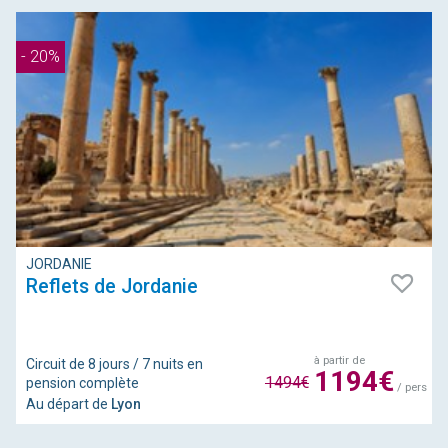
- 20%
JORDANIE
Reflets de Jordanie
à partir de
Circuit de 8 jours / 7 nuits en
1194€
1494€
pension complète
/ pers
Au départ de
Lyon