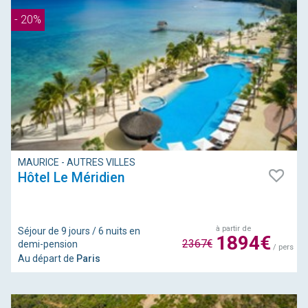
- 20%
MAURICE - AUTRES VILLES
Hôtel Le Méridien
à partir de
Séjour de 9 jours / 6 nuits en
1894€
2367€
demi-pension
/ pers
Au départ de
Paris