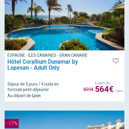
ESPAGNE - ILES CANARIES - GRAN CANARIE
Hôtel Corallium Dunamar by
Lopesan - Adult Only
à partir de
Séjour de 5 jours / 4 nuits en
564€
691€
formule petit-déjeuner
/ pers
Au départ de
Lyon
- 17%