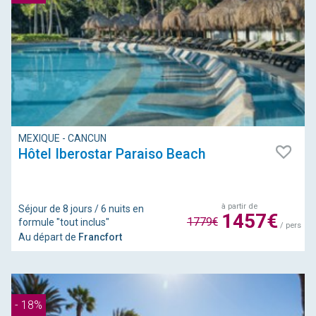
MEXIQUE - CANCUN
Hôtel Iberostar Paraiso Beach
à partir de
Séjour de 8 jours / 6 nuits en
1457€
1779€
formule "tout inclus"
/ pers
Au départ de
Francfort
- 18%