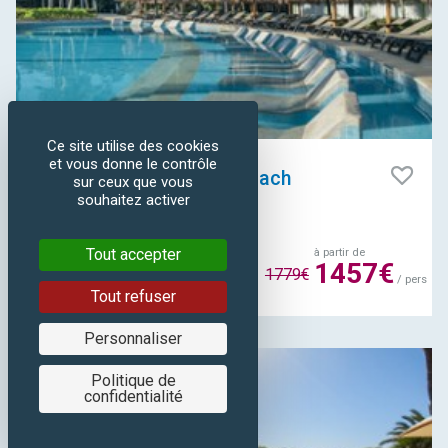
Ce site utilise des cookies
MEXIQUE - CANCUN
et vous donne le contrôle
Hôtel Iberostar Paraiso Beach
sur ceux que vous
souhaitez activer
Tout accepter
à partir de
Séjour de 8 jours / 6 nuits en
1457€
1779€
formule "tout inclus"
/ pers
Tout refuser
Au départ de
Francfort
Personnaliser
Politique de
- 18%
confidentialité