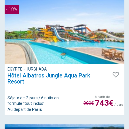
- 18%
EGYPTE - HURGHADA
Hôtel Albatros Jungle Aqua Park
Resort
à partir de
Séjour de 7 jours / 6 nuits en
743€
909€
formule "tout inclus"
/ pers
Au départ de
Paris