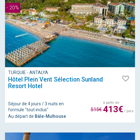
- 20%
TURQUIE - ANTALYA
Hôtel Plein Vent Sélection Sunland
Resort Hotel
à partir de
Séjour de 4 jours / 3 nuits en
413€
515€
formule "tout inclus"
/ pers
Au départ de
Bâle-Mulhouse