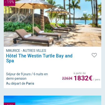
- 19%
MAURICE - AUTRES VILLES
Hôtel The Westin Turtle Bay and
Spa
à partir de
Séjour de 9 jours / 6 nuits en
1832€
2263€
demi-pension
/ pers
Au départ de
Paris