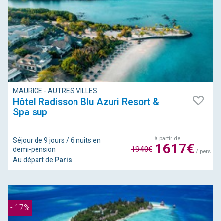
MAURICE - AUTRES VILLES
Hôtel Radisson Blu Azuri Resort &
Spa sup
à partir de
Séjour de 9 jours / 6 nuits en
1617€
1940€
demi-pension
/ pers
Au départ de
Paris
- 17%