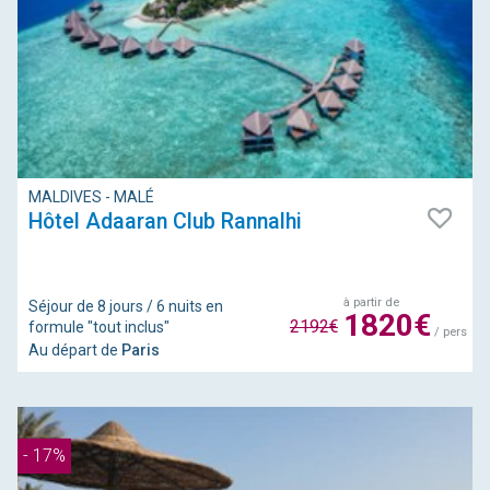
MALDIVES - MALÉ
Hôtel Adaaran Club Rannalhi
à partir de
Séjour de 8 jours / 6 nuits en
1820€
2192€
formule "tout inclus"
/ pers
Au départ de
Paris
- 17%