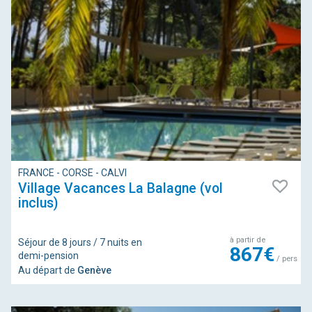
FRANCE - CORSE - CALVI
Village Vacances La Balagne (vol
inclus)
à partir de
Séjour de 8 jours / 7 nuits en
867€
demi-pension
/ pers
Au départ de
Genève