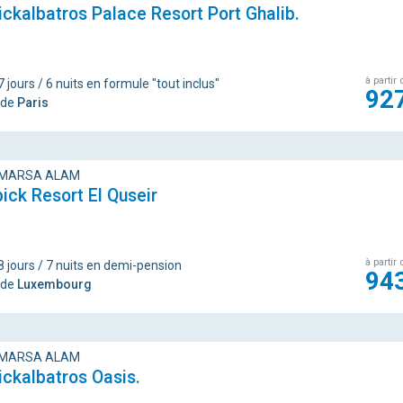
ickalbatros Palace Resort Port Ghalib.
à partir 
 jours / 6 nuits en formule "tout inclus"
92
 de
Paris
 MARSA ALAM
ck Resort El Quseir
à partir 
8 jours / 7 nuits en demi-pension
94
 de
Luxembourg
 MARSA ALAM
ickalbatros Oasis.