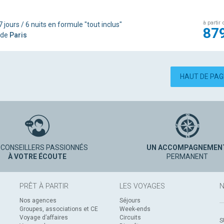
à partir 
 jours / 6 nuits en formule "tout inclus"
87
 de
Paris
HAUT DE PA
 CONSEILLERS PASSIONNÉS
UN ACCOMPAGNEMEN
À VOTRE ÉCOUTE
PERMANENT
PRÊT À PARTIR
LES VOYAGES
N
Nos agences
Séjours
Groupes, associations et CE
Week-ends
Voyage d’affaires
Circuits
S