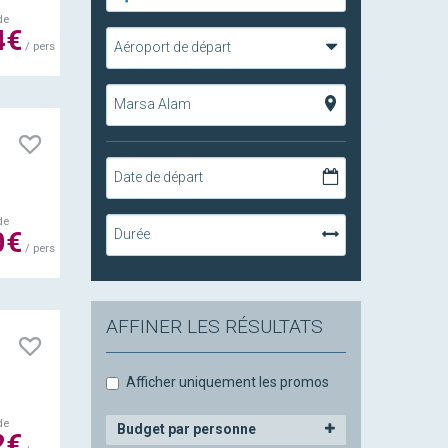
de
4€
Aéroport de départ
/ pers
Marsa Alam
Date de départ
de
Durée
0€
/ pers
AFFINER LES RÉSULTATS
Afficher uniquement les promos
de
Budget par personne
2€