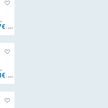
de
7€
/ pers
de
3€
/ pers