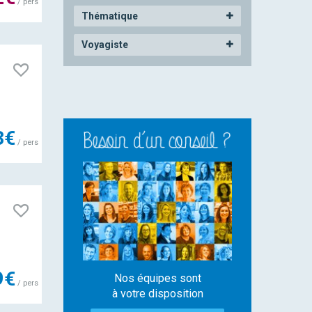
/ pers
Thématique
Voyagiste
3€
/ pers
9€
Nos équipes sont
/ pers
à votre disposition