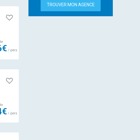
TROUVER MON AGENCE
de
6€
/ pers
de
4€
/ pers