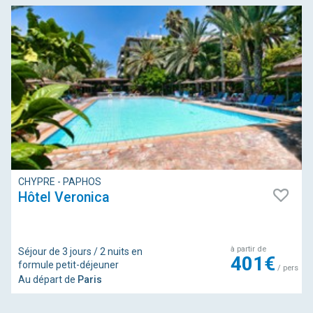
CHYPRE - PAPHOS
Hôtel Veronica
à partir de
Séjour de 3 jours / 2 nuits en
401€
formule petit-déjeuner
/ pers
Au départ de
Paris