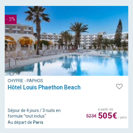
- 3%
CHYPRE - PAPHOS
Hôtel Louis Phaethon Beach
à partir de
Séjour de 4 jours / 3 nuits en
505€
523€
formule "tout inclus"
/ pers
Au départ de
Paris