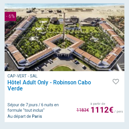
- 6%
CAP-VERT - SAL
Hôtel Adult Only - Robinson Cabo
Verde
à partir de
Séjour de 7 jours / 6 nuits en
1112€
1183€
formule "tout inclus"
/ pers
Au départ de
Paris