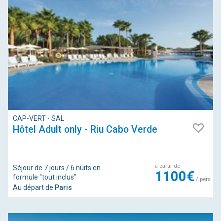
CAP-VERT - SAL
Hôtel Adult only - Riu Cabo Verde
à partir de
Séjour de 7 jours / 6 nuits en
1100€
formule "tout inclus"
/ pers
Au départ de
Paris