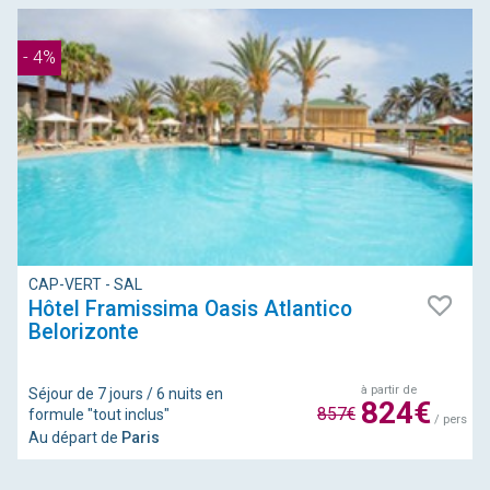
- 4%
CAP-VERT - SAL
Hôtel Framissima Oasis Atlantico
Belorizonte
à partir de
Séjour de 7 jours / 6 nuits en
824€
857€
formule "tout inclus"
/ pers
Au départ de
Paris