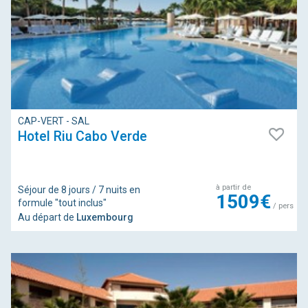
CAP-VERT - SAL
Hotel Riu Cabo Verde
à partir de
Séjour de 8 jours / 7 nuits en
1509€
formule "tout inclus"
/ pers
Au départ de
Luxembourg