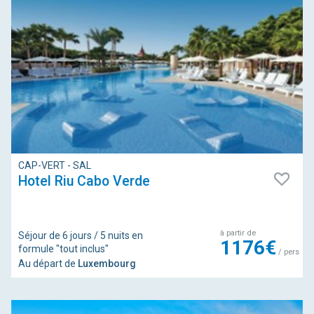
CAP-VERT - SAL
Hotel Riu Cabo Verde
à partir de
Séjour de 6 jours / 5 nuits en
1176€
formule "tout inclus"
/ pers
Au départ de
Luxembourg