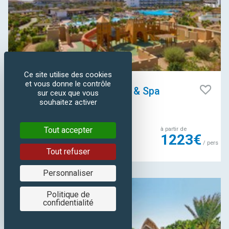
Ce site utilise des cookies
CAP-VERT - SAL
et vous donne le contrôle
Meliá Dunas Beach Resort & Spa
sur ceux que vous
souhaitez activer
Tout accepter
à partir de
Séjour de 8 jours / 7 nuits en
1223€
formule "tout inclus"
/ pers
Tout refuser
Au départ de
Luxembourg
Personnaliser
Politique de
confidentialité