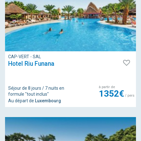
CAP-VERT - SAL
Hotel Riu Funana
à partir de
Séjour de 8 jours / 7 nuits en
1352€
formule "tout inclus"
/ pers
Au départ de
Luxembourg