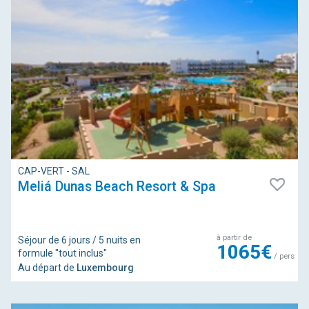
CAP-VERT - SAL
Meliá Dunas Beach Resort & Spa
à partir de
Séjour de 6 jours / 5 nuits en
1065€
formule "tout inclus"
/ pers
Au départ de
Luxembourg