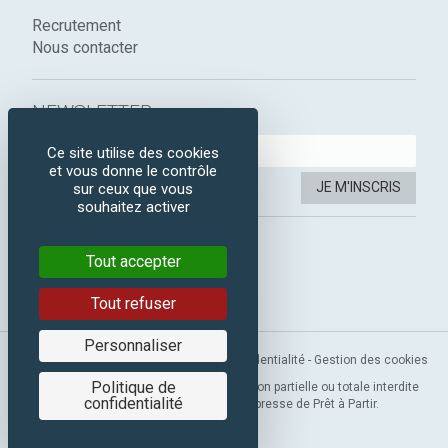
Recrutement
Nous contacter
NEWSLETTER :
Ce site utilise des cookies
et vous donne le contrôle
JE M'INSCRIS
sur ceux que vous
souhaitez activer
SUIVEZ-NOUS :
Tout accepter
Instagram
Facebook
Tout refuser
Personnaliser
Mentions légales
-
CGV
-
Politique de confidentialité
-
Gestion des cookies
Politique de
Copyright 2019 © Prêt à Partir. Reproduction partielle ou totale interdite
confidentialité
sans l’autorisation préalable et expresse de Prêt à Partir.