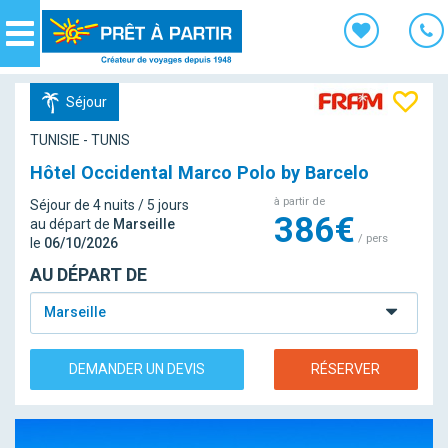
Panneau de gestion des cookies
Navigation
Séjour
TUNISIE - TUNIS
Hôtel Occidental Marco Polo by Barcelo
à partir de
Séjour de 4 nuits / 5 jours
386€
au départ de
Marseille
/ pers
le
06/10/2026
AU DÉPART DE
Marseille
DEMANDER UN DEVIS
RÉSERVER