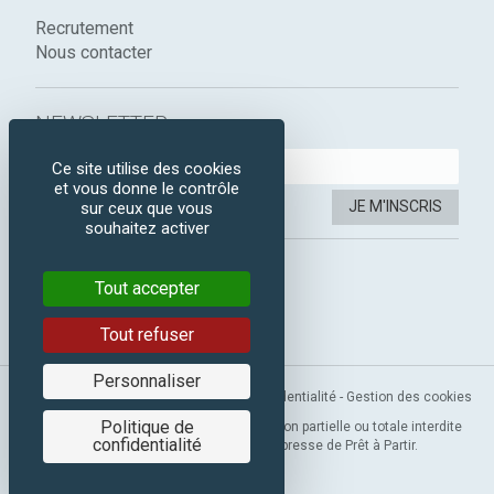
Recrutement
Nous contacter
NEWSLETTER :
Ce site utilise des cookies
et vous donne le contrôle
JE M'INSCRIS
sur ceux que vous
souhaitez activer
SUIVEZ-NOUS :
Tout accepter
Instagram
Facebook
Tout refuser
Personnaliser
Mentions légales
-
CGV
-
Politique de confidentialité
-
Gestion des cookies
Politique de
Copyright 2019 © Prêt à Partir. Reproduction partielle ou totale interdite
confidentialité
sans l’autorisation préalable et expresse de Prêt à Partir.