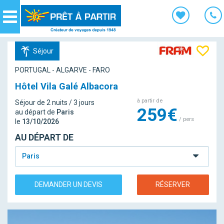
Panneau de gestion des cookies
Navigation
Séjour
PORTUGAL - ALGARVE - FARO
Hôtel Vila Galé Albacora
à partir de
Séjour de 2 nuits / 3 jours
259€
au départ de
Paris
/ pers
le
13/10/2026
AU DÉPART DE
Paris
DEMANDER UN DEVIS
RÉSERVER