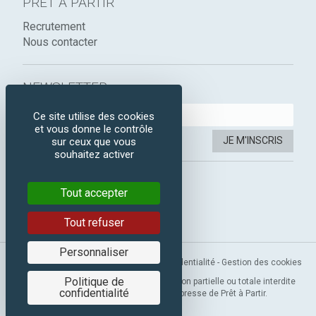
PRÊT À PARTIR
Recrutement
Nous contacter
NEWSLETTER :
Ce site utilise des cookies
et vous donne le contrôle
JE M'INSCRIS
sur ceux que vous
souhaitez activer
SUIVEZ-NOUS :
Tout accepter
Instagram
Facebook
Tout refuser
Personnaliser
Mentions légales
-
CGV
-
Politique de confidentialité
-
Gestion des cookies
Politique de
Copyright 2019 © Prêt à Partir. Reproduction partielle ou totale interdite
confidentialité
sans l’autorisation préalable et expresse de Prêt à Partir.