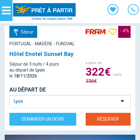
Panneau de gestion des cookies
Navigation
- 4%
Séjour
PORTUGAL - MADÈRE - FUNCHAL
Hôtel Enotel Sunset Bay
à partir de
Séjour de 3 nuits / 4 jours
322€
au départ de
Lyon
/ pers
le
18/11/2026
336€
AU DÉPART DE
Lyon
DEMANDER UN DEVIS
RÉSERVER