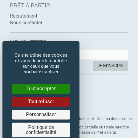
PRÊT À PARTIR
Recrutement
Nous contacter
NEWSLETTER :
Ce site utilise des cookies
et vous donne le contrôle
JE M'INSCRIS
sur ceux que vous
souhaitez activer
SUIVEZ-NOUS :
Tout accepter
Instagram
Facebook
Tout refuser
Personnaliser
Mentions légales
-
CGV
-
Politique de confidentialité
-
Gestion des cookies
Politique de
Copyright 2019 © Prêt à Partir. Reproduction partielle ou totale interdite
confidentialité
sans l’autorisation préalable et expresse de Prêt à Partir.