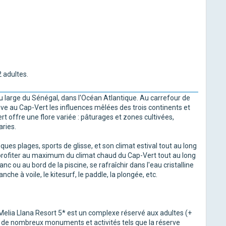
 adultes.
au large du Sénégal, dans l'Océan Atlantique. Au carrefour de
ouve au Cap-Vert les influences mêlées des trois continents et
t offre une flore variée : pâturages et zones cultivées,
ries.
ues plages, sports de glisse, et son climat estival tout au long
 profiter au maximum du climat chaud du Cap-Vert tout au long
c ou au bord de la piscine, se rafraîchir dans l'eau cristalline
he à voile, le kitesurf, le paddle, la plongée, etc.
 le Melia Llana Resort 5* est un complexe réservé aux adultes (+
ité de nombreux monuments et activités tels que la réserve