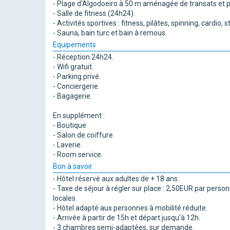
- Plage d'Algodoeiro à 50 m aménagée de transats et p
- Salle de fitness (24h24).
- Activités sportives : fitness, pilâtes, spinning, cardio,
- Sauna, bain turc et bain à remous.
Equipements
- Réception 24h24.
- Wifi gratuit.
- Parking privé.
- Conciergerie.
- Bagagerie.
En supplément :
- Boutique
- Salon de coiffure.
- Laverie.
- Room service.
Bon à savoir
- Hôtel réservé aux adultes de + 18 ans.
- Taxe de séjour à régler sur place : 2,50EUR par person
locales.
- Hôtel adapté aux personnes à mobilité réduite.
- Arrivée à partir de 15h et départ jusqu'à 12h.
- 3 chambres semi-adaptées, sur demande.