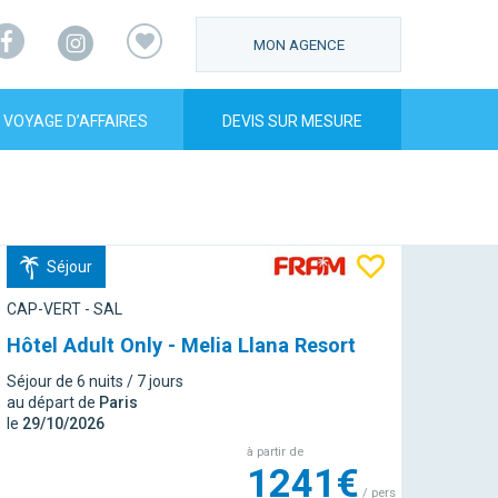
Facebook
Instagram
MON AGENCE
VOYAGE D’AFFAIRES
DEVIS SUR MESURE
Séjour
CAP-VERT - SAL
Hôtel Adult Only - Melia Llana Resort
Séjour de 6 nuits / 7 jours
au départ de
Paris
le
29/10/2026
à partir de
1241€
/ pers