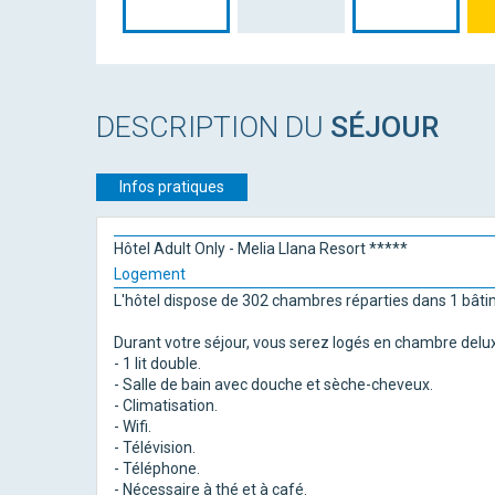
DESCRIPTION DU
SÉJOUR
Infos pratiques
Hôtel Adult Only - Melia Llana Resort *****
Logement
L'hôtel dispose de 302 chambres réparties dans 1 bâti
Durant votre séjour, vous serez logés en chambre delu
- 1 lit double.
- Salle de bain avec douche et sèche-cheveux.
- Climatisation.
- Wifi.
- Télévision.
- Téléphone.
- Nécessaire à thé et à café.