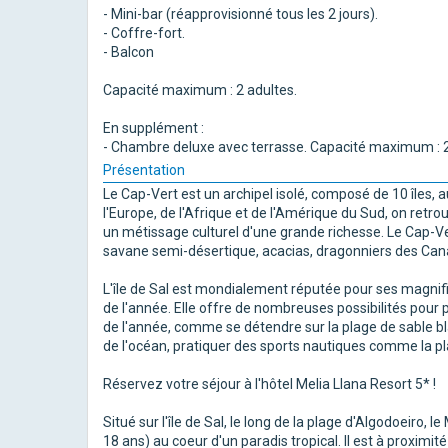
- Mini-bar (réapprovisionné tous les 2 jours).
- Coffre-fort.
- Balcon
Capacité maximum : 2 adultes.
En supplément :
- Chambre deluxe avec terrasse. Capacité maximum : 2
Présentation
Le Cap-Vert est un archipel isolé, composé de 10 îles, 
l'Europe, de l'Afrique et de l'Amérique du Sud, on retr
un métissage culturel d'une grande richesse. Le Cap-Ver
savane semi-désertique, acacias, dragonniers des Cana
L'île de Sal est mondialement réputée pour ses magnifiq
de l'année. Elle offre de nombreuses possibilités pour
de l'année, comme se détendre sur la plage de sable blan
de l'océan, pratiquer des sports nautiques comme la planc
Réservez votre séjour à l'hôtel Melia Llana Resort 5* !
Situé sur l'île de Sal, le long de la plage d'Algodoeiro,
18 ans) au coeur d'un paradis tropical. Il est à proxim