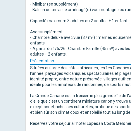
- Minibar (en supplément).
- Balcon ou terrasse aménagé(e) vue montagne ou rue
Capacité maximum 3 adultes ou 2 adultes + 1 enfant.
Avec supplément :
- Chambre deluxe avec vue (37 m²) : mêmes équipement
enfants
- A partir du 1/5/26 : Chambre Famille (45 m²) avec l
adultes + 2 enfants.
Présentation
Situées au large des côtes africaines, les îles Canarie
l'année, paysages volcaniques spectaculaires et plages
identité propre, entre nature préservée, villages authen
idéale pour les amateurs de randonnée, de sports nautiq
La Grande Canarie est la troisième plus grande île de l'
d'elle que c'est un continent miniature car on y trouve
exceptionnel, richesses culturelles, pratique des sports
et bien sûr son climat doux et ensoleillé tout au long de 
Réservez votre séjour à l'hôtel
Lopesan Costa Meloner