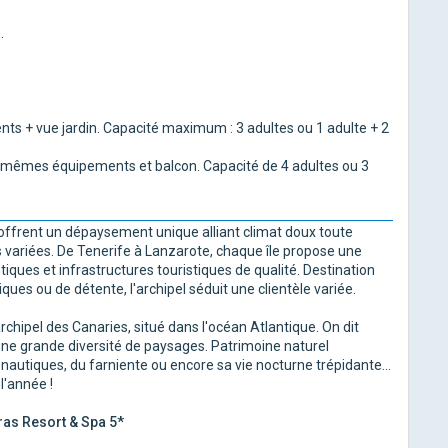
.
s + vue jardin. Capacité maximum : 3 adultes ou 1 adulte + 2
es mêmes équipements et balcon. Capacité de 4 adultes ou 3
s offrent un dépaysement unique alliant climat doux toute
 variées. De Tenerife à Lanzarote, chaque île propose une
tiques et infrastructures touristiques de qualité. Destination
ues ou de détente, l'archipel séduit une clientèle variée.
archipel des Canaries, situé dans l'océan Atlantique. On dit
 une grande diversité de paysages. Patrimoine naturel
 nautiques, du farniente ou encore sa vie nocturne trépidante...
l'année !
as Resort & Spa 5*