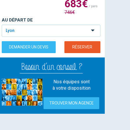
683€
/ pers
746€
AU DÉPART DE
Lyon
DEMANDER UN DEVIS
RÉSERVER
Nos équipes sont
à votre disposition
TROUVER MON AGENCE