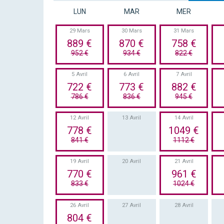
LUN
MAR
MER
29 Mars
30 Mars
31 Mars
889 €
870 €
758 €
952 €
934 €
822 €
5 Avril
6 Avril
7 Avril
722 €
773 €
882 €
786 €
836 €
945 €
12 Avril
13 Avril
14 Avril
778 €
1049 €
841 €
1112 €
19 Avril
20 Avril
21 Avril
770 €
961 €
833 €
1024 €
26 Avril
27 Avril
28 Avril
804 €