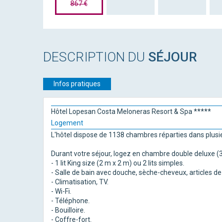
867 €
DESCRIPTION DU
SÉJOUR
Infos pratiques
Hôtel Lopesan Costa Meloneras Resort & Spa *****
Logement
L'hôtel dispose de 1138 chambres réparties dans plus
Durant votre séjour, logez en chambre double deluxe (3
- 1 lit King size (2 m x 2 m) ou 2 lits simples.
- Salle de bain avec douche, sèche-cheveux, articles de to
- Climatisation, TV.
- Wi-Fi.
- Téléphone.
- Bouilloire.
- Coffre-fort.