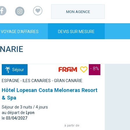
Facebook
Instagram
MON AGENCE
VOYAGE D’AFFAIRES
DEVIS SUR MESURE
NARIE
- 8%
Séjour
ESPAGNE - ILES CANARIES - GRAN CANARIE
Hôtel Lopesan Costa Meloneras Resort
& Spa
Séjour de 3 nuits / 4 jours
au départ de
Lyon
le
03/04/2027
à partir de