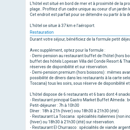
L'hôtel est situé en bord de mer et à proximité de la p
plage.. Profitez d'un cadre unique au coeur d'un jardin 
Cet endroit est parfait pour se détendre ou partir à la dé
L'hôtel se situe à 37 km e l'aéroport.
Restauration
Durant votre séjour, bénéficiez de la formule petit déje
Avec supplément, optez pour la formule :
- Demi-pension au restaurant buffet de l'hôtel (hors boi
buffet des hôtels Lopesan Villa del Conde Resort & Tha
réserves de disponibilité et sur réservation.
- Demi-pension premium (hors boissons) : mêmes avant
possibilité de dîners dans les restaurants à la carte sel
Toscana) tous les soirs, sous réserve de disponibilité et
L'hôtel dispose de 6 restaurants et 6 bars dont 4 snacks
- Restaurant principal Gastro Market Buffet Almeda : bu
Petit-déjeuner : 7h à 10h30
Dîner : 18h à 21h (hiver) oou 18h30 à 21h30 (été)
- Restaurant La Toscana : spécialités italiennes (non 
(hiver) ou 18h30 à 21h30 (été) sur réservation.
- Restaurant El Churrasco : spécialités de viande arge