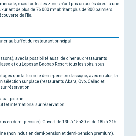
romenade, mais toutes les zones n'ont pas un accès direct à une
luxuriant de plus de 76 000 m² abritant plus de 800 palmiers.
couverte de l'île.
uner au buffet du restaurant principal.
ssons), avec la possibilité aussi de dîner aux restaurants
lasso et du Lopesan Baobab Resort tous les soirs, sous
ages que la formule demi-pension classique, avec en plus, la
on sélection sur place (restaurants Akara, Ovo, Callao et
 sur réservation.
-bar piscine.
ffet international sur réservation.
inclus en demi-pension). Ouvert de 13h à 15h30 et de 18h à 21h
ntine (non inclus en demi-pension et demi-pension premium).