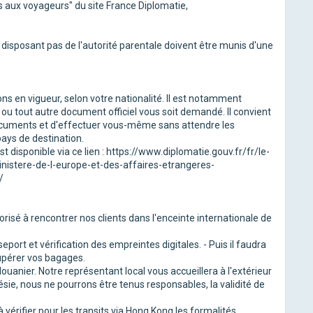
ls aux voyageurs" du site France Diplomatie,
isposant pas de l'autorité parentale doivent être munis d'une
s en vigueur, selon votre nationalité. Il est notamment
 ou tout autre document officiel vous soit demandé. Il convient
documents et d'effectuer vous-même sans attendre les
ays de destination.
 disponible via ce lien : https://www.diplomatie.gouv.fr/fr/le-
nistere-de-l-europe-et-des-affaires-etrangeres-
/
orisé à rencontrer nos clients dans l'enceinte internationale de
port et vérification des empreintes digitales. - Puis il faudra
cupérer vos bagages.
ouanier. Notre représentant local vous accueillera à l'extérieur
sie, nous ne pourrons être tenus responsables, la validité de
.
 vérifier pour les transits via Hong Kong les formalités