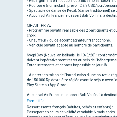
- Hébergement en lit double ou 2 lits simples, selon l'hôte
- Pourboire (non inclus) : prévoir 2 à 3 USD/jour/person
- Spectacle de danse de Kecak (danse traditionnel) se 
- Aucun vol Air France ne dessert Bali. Vol final à dest
CIRCUIT PRIVÉ
- Programme privatif réalisable dès 2 participants et 
choix.
- Chauffeur / guide accompagnateur francophone.
- Véhicule privatif adapté au nombre de participants.
Nyepi Day (Nouvel an balinais : le 19/3/26) : conforméme
doivent impérativement rester au sein de l'hébergement
Enregistrements et départs impossible ce jour-là.
- À noter : en raison de l'introduction d'une nouvelle ré
de 150 000 Rp devra être réglée avant le séjour avec l'a
Play Store ou App Store.
Aucun vol Air France ne dessert Bali. Vol final à destin
Formalités
Ressortissants français (adultes, bébés et enfants) :
Passeport en cours de validité et valable 6 mois après la