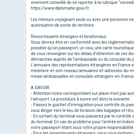
vivement conseillé de se reporter à la rubrique "consei
https://www.diplomatie.gouv.fr.
Les mineurs voyageant seuls ou avec une personne ne d
autorisation de sortie de territoire.
Ressortissants étrangers et binationaux :
Vous devrez être en conformité avec les réglementation
possible qu'un passeport, un visa, une carte touristique
de vous renseigner sur les délais d'obtention de ces 
démarches auprès de l'ambassade ou du consulat du p
L'annuaire des représentations étrangères en France est
ministere-et-son-reseau/annuaires-et-adresses-du-mi
meae/ambassades-et-consulats-etrangers-en-france
A SAVOIR :
- Attention notre correspondant sur place n'est pas aut
l'aéroport. La procédure à suivre est donc la suivante :
- Passez le guichet d'immigration pour contrôle du passe
vous diriger vers le lieu de livraison des bagages et ré
- En sortant du terminal vous passerez par le contrôle d
du terminal. En cas de problème pour l'entrée en Indoné
votre passeport étant sous votre propre responsabilité
- Pour les ressortissants étrangers, nous vous invitons à