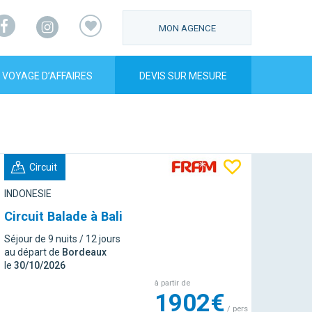
Facebook
Instagram
MON AGENCE
VOYAGE D’AFFAIRES
DEVIS SUR MESURE
Circuit
INDONESIE
Circuit Balade à Bali
Séjour de 9 nuits / 12 jours
au départ de
Bordeaux
le
30/10/2026
à partir de
1902€
/ pers