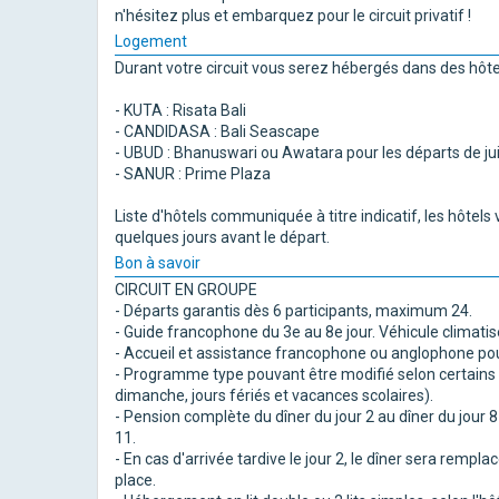
n'hésitez plus et embarquez pour le circuit privatif !
Logement
Durant votre circuit vous serez hébergés dans des hôtels
- KUTA : Risata Bali
- CANDIDASA : Bali Seascape
- UBUD : Bhanuswari ou Awatara pour les départs de jui
- SANUR : Prime Plaza
Liste d'hôtels communiquée à titre indicatif, les hôtel
quelques jours avant le départ.
Bon à savoir
CIRCUIT EN GROUPE
- Départs garantis dès 6 participants, maximum 24.
- Guide francophone du 3e au 8e jour. Véhicule climati
- Accueil et assistance francophone ou anglophone pour
- Programme type pouvant être modifié selon certains 
dimanche, jours fériés et vacances scolaires).
- Pension complète du dîner du jour 2 au dîner du jour 8
11.
- En cas d'arrivée tardive le jour 2, le dîner sera rempl
place.