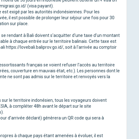
e moins de 30 jours en Indonésie peuvent obtenir un « visa on
imigrasi.go.id/ (visa payant).
ire est exigé par les autorités indonésiennes. Pour les
ivée, il est possible de prolonger leur séjour une fois pour 30
tion sur place.
 se rendant à Bali doivent s'acquitter d'une taxe d'un montant
able à chaque entrée sur le territoire balinais. Cette taxe est
li https://lovebali.baliprov.go.id/, soit à l'arrivée au comptoir
ssortissants français se voient refuser l'accès au territoire
ées, couverture en mauvais état, etc.). Les personnes dont le
te ne sont pas admis sur le territoire et renvoyés vers la
sur le territoire indonésien, tous les voyageurs doivent
IA, à compléter 48h avant le départ sur le site
s).
 jour d'arrivée déclaré) génèrera un QR code qui sera à
propres à chaque pays étant amenées à évoluer, il est