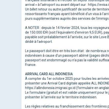
française souhaitant effectuer un séjour touristique d
arrival » à l'aéroport ou avant départ sur : https://evisa.
Un billet retour ou autre justificatif de sortie de territo
ressortissants français ayant bénéficié d'un visa à l'arr
jours supplémentaires auprès des services de l'immigra
A NOTER : depuis le 14 février 2024, tous les voyageurs
de 150.000 IDR (soit l'équivalent d'environ 9,5 EUR), pay
payable soit préalablement à l'arrivée, sur le site Love Ba
dédié à l'aéroport.
Le passeport doit être en très bon état : de nombreux re
indonésien à cause d'un passeport abîmé (pages déchir
passeport est endommagé ou n'a pas la validité suffisan
France.
ARRIVAL CARD ALL INDONESIA
À compter du 1er octobre 2025 pour toutes les arrivées 
présenter une Arrival Card digitale appelée ALL INDONES
https://allindonesia.imigrasi.go.id (formulaire en anglai
Le formulaire (gratuit et est valide uniquement pour le
présenter à l'arrivée sur le territoire indonésien.
Les règles relatives au franchissement des frontières 