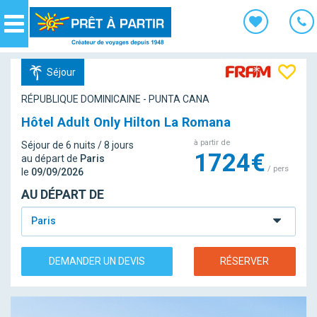
Panneau de gestion des cookies
Navigation
Séjour
RÉPUBLIQUE DOMINICAINE - PUNTA CANA
Hôtel Adult Only Hilton La Romana
à partir de
Séjour de 6 nuits / 8 jours
1724€
au départ de
Paris
/ pers
le
09/09/2026
AU DÉPART DE
Paris
DEMANDER UN DEVIS
RÉSERVER