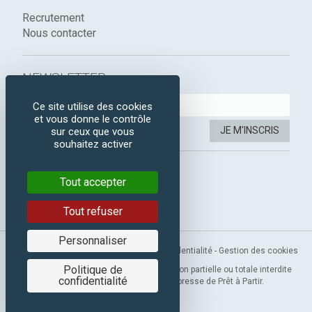
Recrutement
Nous contacter
NEWSLETTER :
Ce site utilise des cookies
et vous donne le contrôle
JE M'INSCRIS
sur ceux que vous
souhaitez activer
SUIVEZ-NOUS :
Tout accepter
Instagram
Facebook
Tout refuser
Personnaliser
Mentions légales
-
CGV
-
Politique de confidentialité
-
Gestion des cookies
Politique de
Copyright 2019 © Prêt à Partir. Reproduction partielle ou totale interdite
confidentialité
sans l’autorisation préalable et expresse de Prêt à Partir.