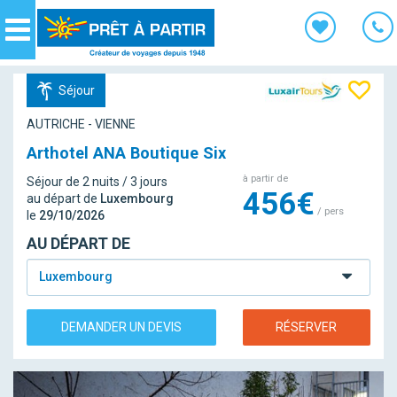
Panneau de gestion des cookies
Navigation
Séjour
AUTRICHE - VIENNE
Arthotel ANA Boutique Six
à partir de
Séjour de 2 nuits / 3 jours
456€
au départ de
Luxembourg
/ pers
le
29/10/2026
AU DÉPART DE
Luxembourg
DEMANDER UN DEVIS
RÉSERVER