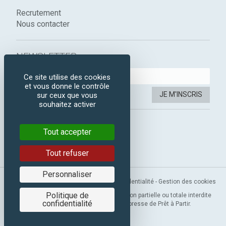
Recrutement
Nous contacter
NEWSLETTER :
Ce site utilise des cookies
et vous donne le contrôle
JE M'INSCRIS
sur ceux que vous
souhaitez activer
SUIVEZ-NOUS :
Tout accepter
Instagram
Facebook
Tout refuser
Personnaliser
Mentions légales
-
CGV
-
Politique de confidentialité
-
Gestion des cookies
Politique de
Copyright 2019 © Prêt à Partir. Reproduction partielle ou totale interdite
confidentialité
sans l’autorisation préalable et expresse de Prêt à Partir.