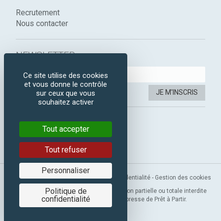
Recrutement
Nous contacter
NEWSLETTER :
Ce site utilise des cookies
et vous donne le contrôle
JE M'INSCRIS
sur ceux que vous
souhaitez activer
SUIVEZ-NOUS :
Tout accepter
Instagram
Facebook
Tout refuser
Personnaliser
Mentions légales
-
CGV
-
Politique de confidentialité
-
Gestion des cookies
Politique de
Copyright 2019 © Prêt à Partir. Reproduction partielle ou totale interdite
confidentialité
sans l’autorisation préalable et expresse de Prêt à Partir.