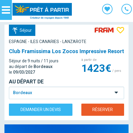
Panneau de gestion des cookies
Navigation
Séjour
ESPAGNE - ILES CANARIES - LANZAROTE
Club Framissima Los Zocos Impressive Resort
à partir de
Séjour de 9 nuits / 11 jours
1423€
au départ de
Bordeaux
/ pers
le
09/03/2027
AU DÉPART DE
Bordeaux
DEMANDER UN DEVIS
RÉSERVER