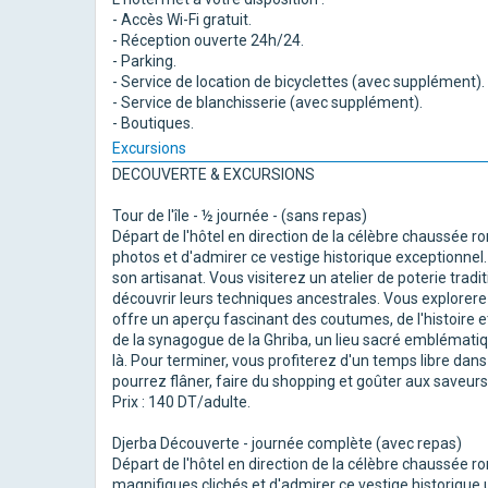
- Accès Wi-Fi gratuit.
- Réception ouverte 24h/24.
- Parking.
- Service de location de bicyclettes (avec supplément).
- Service de blanchisserie (avec supplément).
- Boutiques.
Excursions
DECOUVERTE & EXCURSIONS
Tour de l'île - ½ journée - (sans repas)
Départ de l'hôtel en direction de la célèbre chaussée 
photos et d'admirer ce vestige historique exceptionnel. 
son artisanat. Vous visiterez un atelier de poterie tradi
découvrir leurs techniques ancestrales. Vous explorere
offre un aperçu fascinant des coutumes, de l'histoire et
de la synagogue de la Ghriba, un lieu sacré emblématiqu
là. Pour terminer, vous profiterez d'un temps libre dans
pourrez flâner, faire du shopping et goûter aux saveurs
Prix : 140 DT/adulte.
Djerba Découverte - journée complète (avec repas)
Départ de l'hôtel en direction de la célèbre chaussée r
magnifiques clichés et d'admirer ce vestige historique 