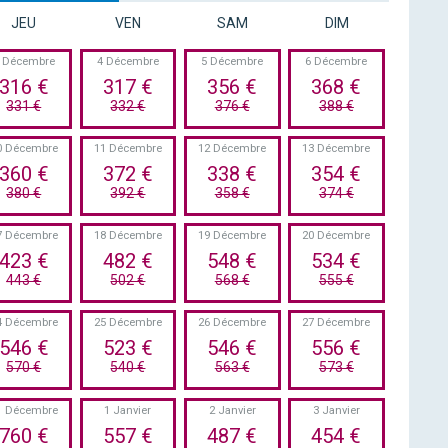
JEU
VEN
SAM
DIM
 Décembre
4 Décembre
5 Décembre
6 Décembre
316 €
317 €
356 €
368 €
331 €
332 €
376 €
388 €
0 Décembre
11 Décembre
12 Décembre
13 Décembre
360 €
372 €
338 €
354 €
380 €
392 €
358 €
374 €
7 Décembre
18 Décembre
19 Décembre
20 Décembre
423 €
482 €
548 €
534 €
443 €
502 €
568 €
555 €
4 Décembre
25 Décembre
26 Décembre
27 Décembre
546 €
523 €
546 €
556 €
570 €
540 €
563 €
573 €
1 Décembre
1 Janvier
2 Janvier
3 Janvier
760 €
557 €
487 €
454 €