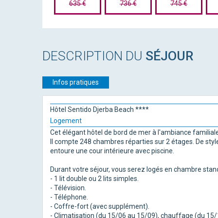
635 €
736 €
745 €
DESCRIPTION DU
SÉJOUR
Infos pratiques
Hôtel Sentido Djerba Beach ****
Logement
Cet élégant hôtel de bord de mer à l'ambiance familial
Il compte 248 chambres réparties sur 2 étages. De styl
entoure une cour intérieure avec piscine.
Durant votre séjour, vous serez logés en chambre stand
- 1 lit double ou 2 lits simples.
- Télévision.
- Téléphone.
- Coffre-fort (avec supplément).
- Climatisation (du 15/06 au 15/09), chauffage (du 15/