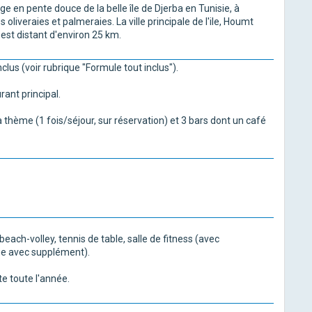
e en pente douce de la belle île de Djerba en Tunisie, à
oliveraies et palmeraies. La ville principale de l'ile, Houmt
 est distant d'environ 25 km.
clus (voir rubrique "Formule tout inclus").
ant principal.
la thème (1 fois/séjour, sur réservation) et 3 bars dont un café
beach-volley, tennis de table, salle de fitness (avec
age avec supplément).
te toute l'année.