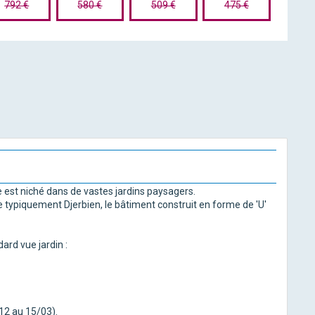
792 €
580 €
509 €
475 €
e est niché dans de vastes jardins paysagers.
e typiquement Djerbien, le bâtiment construit en forme de 'U'
ard vue jardin :
12 au 15/03).