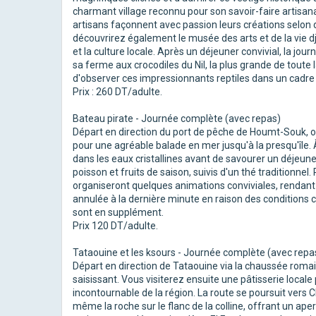
charmant village reconnu pour son savoir-faire artisanal.
artisans façonnent avec passion leurs créations selo
découvrirez également le musée des arts et de la vie djer
et la culture locale. Après un déjeuner convivial, la jou
sa ferme aux crocodiles du Nil, la plus grande de tout
d'observer ces impressionnants reptiles dans un cadre 
Prix : 260 DT/adulte.
Bateau pirate - Journée complète (avec repas)
Départ en direction du port de pêche de Houmt-Souk, 
pour une agréable balade en mer jusqu'à la presqu'île. 
dans les eaux cristallines avant de savourer un déjeuner 
poisson et fruits de saison, suivis d'un thé traditionn
organiseront quelques animations conviviales, rendant c
annulée à la dernière minute en raison des conditions cl
sont en supplément.
Prix 120 DT/adulte.
Tataouine et les ksours - Journée complète (avec repas
Départ en direction de Tataouine via la chaussée romai
saisissant. Vous visiterez ensuite une pâtisserie loca
incontournable de la région. La route se poursuit vers 
même la roche sur le flanc de la colline, offrant un ape