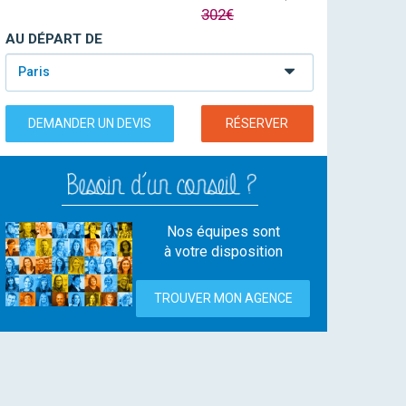
302€
AU DÉPART DE
Paris
DEMANDER UN DEVIS
RÉSERVER
Nos équipes sont
à votre disposition
TROUVER MON AGENCE