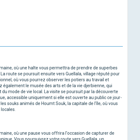
romaine, où une halte vous permettra de prendre de superbes
La route se poursuit ensuite vers Guellala, village réputé pour
tionnel, où vous pourrez observer les potiers au travail et
z également le musée des arts et de la vie djerbienne, qui
 du mode de vie local. La visite se poursuit par la découverte
e, accessible uniquement si elle est ouverte au public ce jour-
 les souks animés de Houmt Souk, la capitale de l'île, où vous
 locales.
omaine, où une pause vous offrira l'occasion de capturer de
unique. Vous poursuivrez votre route vers Guellala, un