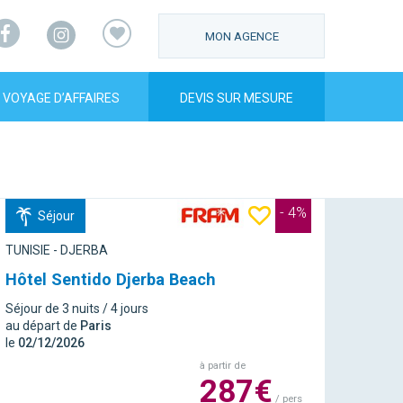
Facebook
Instagram
MON AGENCE
VOYAGE D’AFFAIRES
DEVIS SUR MESURE
- 4%
Séjour
TUNISIE - DJERBA
Hôtel Sentido Djerba Beach
Séjour de 3 nuits / 4 jours
au départ de
Paris
le
02/12/2026
à partir de
287€
/ pers