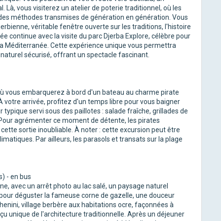
 Là, vous visiterez un atelier de poterie traditionnel, où les
n des méthodes transmises de génération en génération. Vous
bienne, véritable fenêtre ouverte sur les traditions, l'histoire
rnée continue avec la visite du parc Djerba Explore, célèbre pour
e la Méditerranée. Cette expérience unique vous permettra
naturel sécurisé, offrant un spectacle fascinant.
où vous embarquerez à bord d'un bateau au charme pirate
À votre arrivée, profitez d'un temps libre pour vous baigner
typique servi sous des paillotes : salade fraîche, grillades de
el. Pour agrémenter ce moment de détente, les pirates
ette sortie inoubliable. À noter : cette excursion peut être
imatiques. Par ailleurs, les parasols et transats sur la plage
) - en bus
ne, avec un arrêt photo au lac salé, un paysage naturel
le pour déguster la fameuse corne de gazelle, une douceur
Chenini, village berbère aux habitations ocre, façonnées à
rçu unique de l'architecture traditionnelle. Après un déjeuner