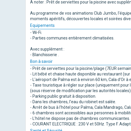
A noter : Prêt de serviettes pour la piscine avec supplé
Au programme de vos animations Club Jumbo, l'équipe d
moments apéritifs, découvertes locales et soirées dive
Equipements
- Wi-Fi.
- Parties communes entièrement climatisées.
Avec supplément :
- Blanchisserie .
Bon à savoir
- Prêt de serviettes pour la piscine/plage (7EUR semai
- Lit bébé et chaise haute disponible au restaurant (su
- L'aéroport de Palma est à environ 60 km, Cala d'Or à
- Taxe touristique à régler sur place (uniquement pour 
(sous réserve de modification par les autorités locales)
- Parking public gratuit à disposition.
- Dans les chambres, l'eau du robinet est salée.
- Arrêt de bus à l'hôtel pour Palma, Cala Mandrago, Cala 
- 6 chambres sont accessibles aux personnes à mobilité
- L'hôtel ne dispose pas de chambres communicantes.
- COURANT ELECTRIQUE : 230 V et 50Hz. Type F. Adapt
Santé et Sécurité