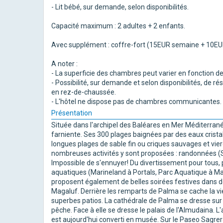
- Lit bébé, sur demande, selon disponibilités.
Capacité maximum : 2 adultes + 2 enfants.
Avec supplément : coffre-fort (15EUR semaine + 10EUR
A noter :
- La superficie des chambres peut varier en fonction d
- Possibilité, sur demande et selon disponibilités, de
en rez-de-chaussée.
- L'hôtel ne dispose pas de chambres communicantes.
Présentation
Située dans l'archipel des Baléares en Mer Méditerrané
farniente. Ses 300 plages baignées par des eaux crista
longues plages de sable fin ou criques sauvages et vie
nombreuses activités y sont proposées : randonnées (Si
Impossible de s'ennuyer! Du divertissement pour tous, 
aquatiques (Marineland à Portals, Parc Aquatique à Magal
proposent également de belles soirées festives dans 
Magaluf. Derrière les remparts de Palma se cache la viei
superbes patios. La cathédrale de Palma se dresse sur
pêche. Face à elle se dresse le palais de l'Almudaina.
est aujourd'hui converti en musée. Sur le Paseo Sagrer