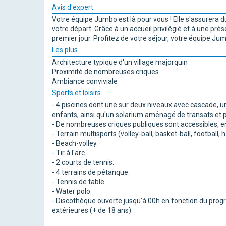
Avis d'expert
Votre équipe Jumbo est là pour vous ! Elle s'assurera 
votre départ. Grâce à un accueil privilégié et à une p
premier jour. Profitez de votre séjour, votre équipe Ju
Les plus
Architecture typique d'un village majorquin
Proximité de nombreuses criques
Ambiance conviviale
Sports et loisirs
- 4 piscines dont une sur deux niveaux avec cascade, u
enfants, ainsi qu'un solarium aménagé de transats et p
- De nombreuses criques publiques sont accessibles, e
- Terrain multisports (volley-ball, basket-ball, football, 
- Beach-volley.
- Tir à l'arc.
- 2 courts de tennis.
- 4 terrains de pétanque.
- Tennis de table.
- Water polo.
- Discothèque ouverte jusqu'à 00h en fonction du pro
extérieures (+ de 18 ans).