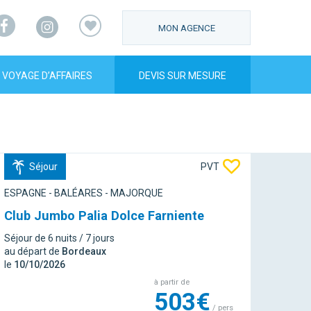
Facebook
Instagram
MON AGENCE
VOYAGE D’AFFAIRES
DEVIS SUR MESURE
Séjour
PVT
ESPAGNE - BALÉARES - MAJORQUE
Club Jumbo Palia Dolce Farniente
Séjour de 6 nuits / 7 jours
au départ de
Bordeaux
le
10/10/2026
à partir de
503€
/ pers