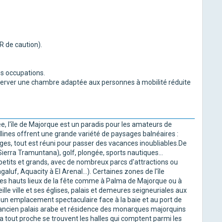
 de caution).
es occupations.
 réserver une chambre adaptée aux personnes à mobilité réduite
e, l'île de Majorque est un paradis pour les amateurs de
llines offrent une grande variété de paysages balnéaires :
rges, tout est réuni pour passer des vacances inoubliables.De
erra Tramuntana), golf, plongée, sports nautiques...
petits et grands, avec de nombreux parcs d'attractions ou
uf, Aquacity à El Arenal...). Certaines zones de l'île
des hauts lieux de la fête comme à Palma de Majorque ou à
lle ville et ses églises, palais et demeures seigneuriales aux
 un emplacement spectaculaire face à la baie et au port de
 L'ancien palais arabe et résidence des monarques majorquins
a tout proche se trouvent les halles qui comptent parmi les