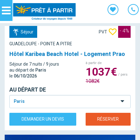
Panneau de gestion des cookies
Navigation
- 4%
Séjour
PVT
GUADELOUPE - POINTE A PITRE
Hôtel Karibea Beach Hotel - Logement Prao
à partir de
Séjour de 7 nuits / 9 jours
1037€
au départ de
Paris
/ pers
le
06/10/2026
1082€
AU DÉPART DE
Paris
DEMANDER UN DEVIS
RÉSERVER