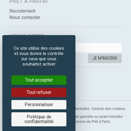
PRÊT À PARTIR
Recrutement
Nous contacter
NEWSLETTER :
Ce site utilise des cookies
et vous donne le contrôle
JE M'INSCRIS
sur ceux que vous
souhaitez activer
SUIVEZ-NOUS :
Tout accepter
Instagram
Facebook
Tout refuser
Personnaliser
Mentions légales
-
CGV
-
Politique de confidentialité
-
Gestion des cookies
Politique de
Copyright 2019 © Prêt à Partir. Reproduction partielle ou totale interdite
confidentialité
sans l’autorisation préalable et expresse de Prêt à Partir.