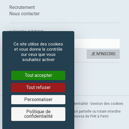
Recrutement
Nous contacter
NEWSLETTER :
Ce site utilise des cookies
et vous donne le contrôle
JE M'INSCRIS
sur ceux que vous
souhaitez activer
SUIVEZ-NOUS :
Tout accepter
Instagram
Facebook
Tout refuser
Personnaliser
Mentions légales
-
CGV
-
Politique de confidentialité
-
Gestion des cookies
Politique de
Copyright 2019 © Prêt à Partir. Reproduction partielle ou totale interdite
confidentialité
sans l’autorisation préalable et expresse de Prêt à Partir.