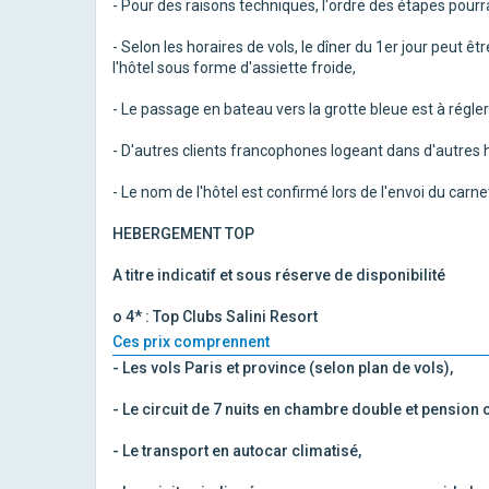
- Pour des raisons techniques, l'ordre des étapes pourra 
- Selon les horaires de vols, le dîner du 1er jour peut ê
l'hôtel sous forme d'assiette froide,
- Le passage en bateau vers la grotte bleue est à régle
- D'autres clients francophones logeant dans d'autres
- Le nom de l'hôtel est confirmé lors de l'envoi du carn
HEBERGEMENT TOP
A titre indicatif et sous réserve de disponibilité
o 4* : Top Clubs Salini Resort
Ces prix comprennent
- Les vols Paris et province (selon plan de vols),
- Le circuit de 7 nuits en chambre double et pension
- Le transport en autocar climatisé,