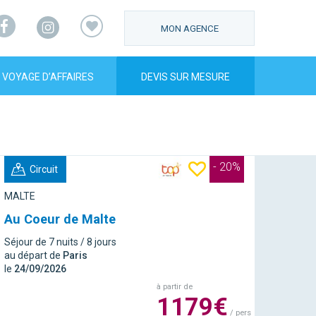
Facebook
Instagram
MON AGENCE
VOYAGE D’AFFAIRES
DEVIS SUR MESURE
- 20%
Circuit
MALTE
Au Coeur de Malte
Séjour de 7 nuits / 8 jours
au départ de
Paris
le
24/09/2026
à partir de
1179€
/ pers