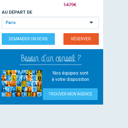
1479€
AU DÉPART DE
Paris
DEMANDER UN DEVIS
RÉSERVER
Nos équipes sont
à votre disposition
TROUVER MON AGENCE