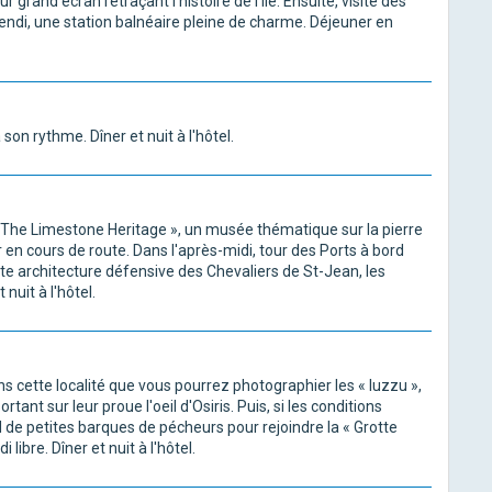
 grand écran retraçant l'histoire de l'île. Ensuite, visite des
lendi, une station balnéaire pleine de charme. Déjeuner en
son rythme. Dîner et nuit à l'hôtel.
r « The Limestone Heritage », un musée thématique sur la pierre
r en cours de route. Dans l'après-midi, tour des Ports à bord
e architecture défensive des Chevaliers de St-Jean, les
nuit à l'hôtel.
ns cette localité que vous pourrez photographier les « luzzu »,
ant sur leur proue l'oeil d'Osiris. Puis, si les conditions
e petites barques de pécheurs pour rejoindre la « Grotte
 libre. Dîner et nuit à l'hôtel.