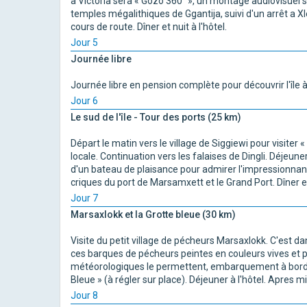
à Victoria sera « Gozo 360° », un montage audiovisuel sur
temples mégalithiques de Ggantija, suivi d'un arrêt a X
cours de route. Dîner et nuit à l'hôtel.
Jour 5
Journée libre
Journée libre en pension complète pour découvrir l'île à 
Jour 6
Le sud de l'île - Tour des ports (25 km)
Départ le matin vers le village de Siggiewi pour visite
locale. Continuation vers les falaises de Dingli. Déjeune
d'un bateau de plaisance pour admirer l'impressionnant
criques du port de Marsamxett et le Grand Port. Dîner et 
Jour 7
Marsaxlokk et la Grotte bleue (30 km)
Visite du petit village de pécheurs Marsaxlokk. C'est da
ces barques de pécheurs peintes en couleurs vives et port
météorologiques le permettent, embarquement à bord d
Bleue » (à régler sur place). Déjeuner à l'hôtel. Apres midi
Jour 8