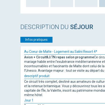
DESCRIPTION DU
SÉJOUR
Infos pratiques
Au Coeur de Malte - Logement au Salini Resort 4*
Avion + Circuit
8J/7N repas selon programme
Ce circ
mariage habile entre l'exubérance méditerranéenne et l
incontournables et fascinants de Malte dont celui de la c
l'Unesco. Avantage majeur : tout se visite au départ d
descriptif produit
Ce circuit très complet, destiné aux amateurs de cultu
et la retenue britannique. Vous y découvrirez tous les s
capitale de l'Île, la Valette, inscrit au patrimoine mond
même hôtel.
Jour 1