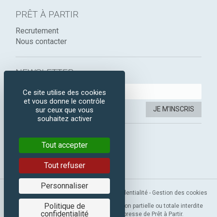
PRÊT À PARTIR
Recrutement
Nous contacter
NEWSLETTER :
Ce site utilise des cookies
et vous donne le contrôle
JE M'INSCRIS
sur ceux que vous
souhaitez activer
SUIVEZ-NOUS :
Tout accepter
Instagram
Facebook
Tout refuser
Personnaliser
Mentions légales
-
CGV
-
Politique de confidentialité
-
Gestion des cookies
Politique de
Copyright 2019 © Prêt à Partir. Reproduction partielle ou totale interdite
confidentialité
sans l’autorisation préalable et expresse de Prêt à Partir.