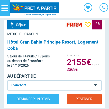
Panneau de gestion des cookies
Navigation
- 8%
Séjour
MEXIQUE - CANCUN
Hôtel Gran Bahia Principe Resort, Logement
Coba
à partir de
Séjour de 14 nuits / 17 jours
2155€
au départ de
Francfort
/ pers
le
31/10/2026
2363€
AU DÉPART DE
Francfort
DEMANDER UN DEVIS
RÉSERVER