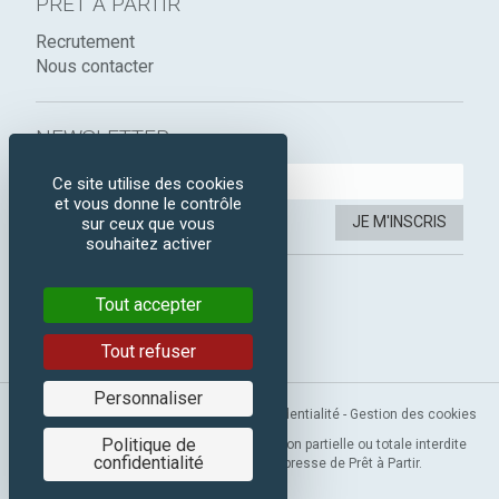
PRÊT À PARTIR
Recrutement
Nous contacter
NEWSLETTER :
Ce site utilise des cookies
et vous donne le contrôle
JE M'INSCRIS
sur ceux que vous
souhaitez activer
SUIVEZ-NOUS :
Tout accepter
Instagram
Facebook
Tout refuser
Personnaliser
Mentions légales
-
CGV
-
Politique de confidentialité
-
Gestion des cookies
Politique de
Copyright 2019 © Prêt à Partir. Reproduction partielle ou totale interdite
confidentialité
sans l’autorisation préalable et expresse de Prêt à Partir.