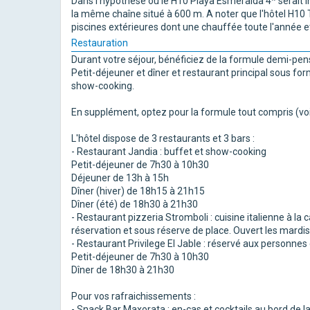
Dans l'hypothèse où le H10 Playa Esmeralda 4* serait i
la même chaîne situé à 600 m. A noter que l'hôtel H10 
piscines extérieures dont une chauffée toute l'année e
Restauration
Durant votre séjour, bénéficiez de la formule demi-pens
Petit-déjeuner et dîner et restaurant principal sous form
show-cooking.
En supplément, optez pour la formule tout compris (voi
L'hôtel dispose de 3 restaurants et 3 bars :
- Restaurant Jandia : buffet et show-cooking
Petit-déjeuner de 7h30 à 10h30
Déjeuner de 13h à 15h
Dîner (hiver) de 18h15 à 21h15
Dîner (été) de 18h30 à 21h30
- Restaurant pizzeria Stromboli : cuisine italienne à la c
réservation et sous réserve de place. Ouvert les mardi
- Restaurant Privilege El Jable : réservé aux personnes 
Petit-déjeuner de 7h30 à 10h30
Dîner de 18h30 à 21h30
Pour vos rafraichissements :
- Snack Bar Maxorata : en-cas et cocktails au bord de l