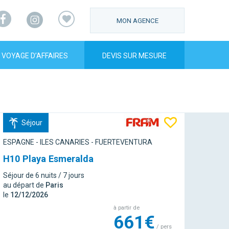
Facebook
Instagram
MON AGENCE
VOYAGE D’AFFAIRES
DEVIS SUR MESURE
Séjour
ESPAGNE - ILES CANARIES - FUERTEVENTURA
H10 Playa Esmeralda
Séjour de 6 nuits / 7 jours
au départ de
Paris
le
12/12/2026
à partir de
661€
/ pers