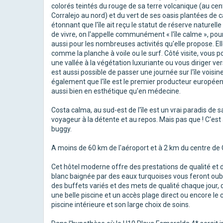
colorés teintés du rouge de sa terre volcanique (au cen
Corralejo au nord) et du vert de ses oasis plantées de c
étonnant que l'île ait reçu le statut de réserve naturel
de vivre, on l'appelle communément « l'île calme », pou
aussi pour les nombreuses activités qu'elle propose. El
comme la planche à voile ou le surf. Côté visite, vous 
une vallée à la végétation luxuriante ou vous diriger vers 
est aussi possible de passer une journée sur l'île vois
également que l'île est le premier producteur européen
aussi bien en esthétique qu'en médecine.
Costa calma, au sud-est de l'île est un vrai paradis de s
voyageur à la détente et au repos. Mais pas que ! C'est 
buggy.
A moins de 60 km de l'aéroport et à 2 km du centre de
Cet hôtel moderne offre des prestations de qualité et
blanc baignée par des eaux turquoises vous feront oubli
des buffets variés et des mets de qualité chaque jour,
une belle piscine et un accès plage direct ou encore le
piscine intérieure et son large choix de soins.