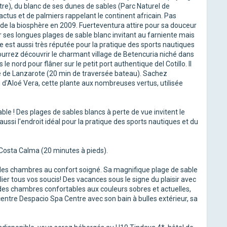
tre), du blanc de ses dunes de sables (Parc Naturel de
actus et de palmiers rappelant le continent africain. Pas
le de la biosphère en 2009. Fuerteventura attire pour sa douceur
r ses longues plages de sable blanc invitant au farniente mais
le est aussi très réputée pour la pratique des sports nautiques
pourrez découvrir le charmant village de Betencuria niché dans
le nord pour flâner sur le petit port authentique del Cotillo. Il
ine de Lanzarote (20 min de traversée bateau). Sachez
 d'Aloé Vera, cette plante aux nombreuses vertus, utilisée
able ! Des plages de sables blancs à perte de vue invitent le
aussi l'endroit idéal pour la pratique des sports nautiques et du
 Costa Calma (20 minutes à pieds).
 des chambres au confort soigné. Sa magnifique plage de sable
er tous vos soucis! Des vacances sous le signe du plaisir avec
 des chambres confortables aux couleurs sobres et actuelles,
 centre Despacio Spa Centre avec son bain à bulles extérieur, sa