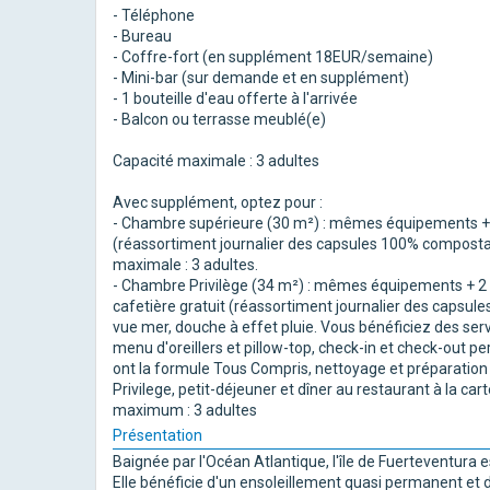
- Téléphone
- Bureau
- Coffre-fort (en supplément 18EUR/semaine)
- Mini-bar (sur demande et en supplément)
- 1 bouteille d'eau offerte à l'arrivée
- Balcon ou terrasse meublé(e)
Capacité maximale : 3 adultes
Avec supplément, optez pour :
- Chambre supérieure (30 m²) : mêmes équipements + do
(réassortiment journalier des capsules 100% compostable
maximale : 3 adultes.
- Chambre Privilège (34 m²) : mêmes équipements + 2 l
cafetière gratuit (réassortiment journalier des capsule
vue mer, douche à effet pluie. Vous bénéficiez des servic
menu d'oreillers et pillow-top, check-in et check-out p
ont la formule Tous Compris, nettoyage et préparation 
Privilege, petit-déjeuner et dîner au restaurant à la car
maximum : 3 adultes
Présentation
Baignée par l'Océan Atlantique, l'île de Fuerteventura 
Elle bénéficie d'un ensoleillement quasi permanent et 