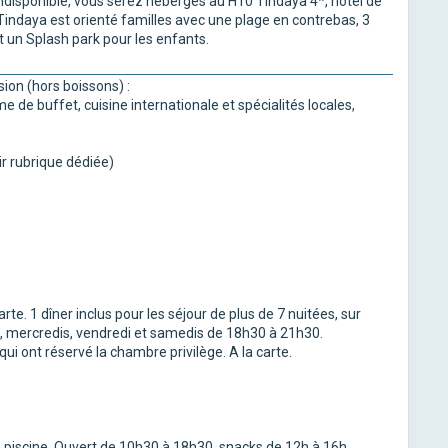
ndisponible, vous serez hébergés au H10 Tindaya 4*, hôtel de
Tindaya est orienté familles avec une plage en contrebas, 3
t un Splash park pour les enfants.
ion (hors boissons) :
e de buffet, cuisine internationale et spécialités locales,
r rubrique dédiée)
arte. 1 dîner inclus pour les séjour de plus de 7 nuitées, sur
s, mercredis, vendredi et samedis de 18h30 à 21h30.
qui ont réservé la chambre privilège. A la carte.
a piscine. Ouvert de 10h30 à 18h30, snacks de 12h à 16h.