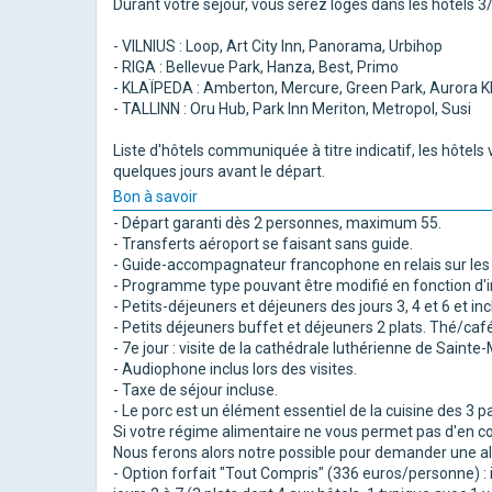
Durant votre séjour, vous serez logés dans les hôtels 3/
- VILNIUS : Loop, Art City Inn, Panorama, Urbihop
- RIGA : Bellevue Park, Hanza, Best, Primo
- KLAÏPEDA : Amberton, Mercure, Green Park, Aurora K
- TALLINN : Oru Hub, Park Inn Meriton, Metropol, Susi
Liste d'hôtels communiquée à titre indicatif, les hôtel
quelques jours avant le départ.
Bon à savoir
- Départ garanti dès 2 personnes, maximum 55.
- Transferts aéroport se faisant sans guide.
- Guide-accompagnateur francophone en relais sur les 3
- Programme type pouvant être modifié en fonction d'im
- Petits-déjeuners et déjeuners des jours 3, 4 et 6 et inc
- Petits déjeuners buffet et déjeuners 2 plats. Thé/caf
- 7e jour : visite de la cathédrale luthérienne de Saint
- Audiophone inclus lors des visites.
- Taxe de séjour incluse.
- Le porc est un élément essentiel de la cuisine des 3
Si votre régime alimentaire ne vous permet pas d'en co
Nous ferons alors notre possible pour demander une al
- Option forfait "Tout Compris" (336 euros/personne) : i