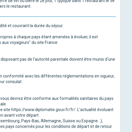
erre de vin ou bière le 2e jour, 1 typique dans 1 restaurant le 5e
ers le restaurant.
dité et couvrant la durée du séjour.
propres à chaque pays étant amenées à évoluer, il est
ls aux voyageurs" du site France
isposant pas de l'autorité parentale doivent être munis d'une
n conformité avec les différentes réglementations en vigueur,
eur consulat.
e vous devrez être conforme aux formalités sanitaires du pays
ale.
 site https://www.diplomatie.gouv.fr/fr/. L'actualité évoluant
en avant votre départ.
 Luxembourg, Pays-Bas, Allemagne, Suisse ou Espagne...),
 des pays concernés pour les conditions de départ et de retour.