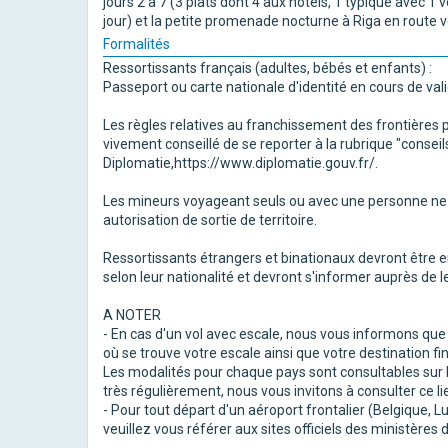
jours 2 à 7 (3 plats dont 4 aux hôtels, 1 typique avec 1 v
jour) et la petite promenade nocturne à Riga en route v
Formalités
Ressortissants français (adultes, bébés et enfants) :
Passeport ou carte nationale d'identité en cours de vali
Les règles relatives au franchissement des frontières 
vivement conseillé de se reporter à la rubrique "consei
Diplomatie,https://www.diplomatie.gouv.fr/.
Les mineurs voyageant seuls ou avec une personne ne d
autorisation de sortie de territoire.
Ressortissants étrangers et binationaux devront être e
selon leur nationalité et devront s'informer auprès de l
A NOTER
- En cas d'un vol avec escale, nous vous informons qu
où se trouve votre escale ainsi que votre destination fin
Les modalités pour chaque pays sont consultables sur le
très régulièrement, nous vous invitons à consulter ce li
- Pour tout départ d'un aéroport frontalier (Belgique,
veuillez vous référer aux sites officiels des ministères