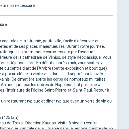
eur non nécessaire.
ibre.
apitale de la Lituanie, petite ville, facile à découvrir en
ètes et de ses places majestueuses. Durant votre journée,
 historique. La promenade commencera par l'avenue
xtérieure de la cathédrale de Vilnius, de style néoclassique. Vous
lle. Déjeuner libre. En début d'après-midi, vous visiterez
site du centre d'art de l'Ambre (petite exposition et boutique).
 proximité de la vieille ville dont il est séparé par la rivière
alnis. Ce cimetière abrite les corps de nombreux militaires,
Armée qui, sous les ordres de Napoléon, ont participé à
ez l'intérieure de l'église Saint-Pierre-et-Saint-Paul. Retour à
ns un restaurant typique et dîner typique avec un verre de vin ou
A (425 km)
eau de Trakai. Direction Kaunas. Visite à pied du centre
historique, capitale de la Lituanie dans la période d'entre-deux-