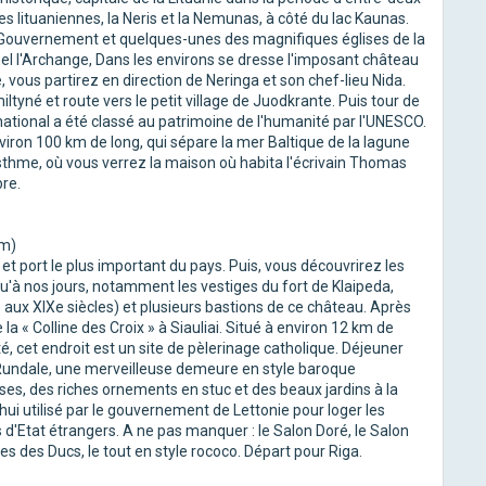
es lituaniennes, la Neris et la Nemunas, à côté du lac Kaunas.
u Gouvernement et quelques-unes des magnifiques églises de la
chel l'Archange, Dans les environs se dresse l'imposant château
vous partirez en direction de Neringa et son chef-lieu Nida.
tyné et route vers le petit village de Juodkrante. Puis tour de
national a été classé au patrimoine de l'humanité par l'UNESCO.
nviron 100 km de long, qui sépare la mer Baltique de la lagune
isthme, où vous verrez la maison où habita l'écrivain Thomas
bre.
km)
 et port le plus important du pays. Puis, vous découvrirez les
qu'à nos jours, notamment les vestiges du fort de Klaipeda,
e aux XIXe siècles) et plusieurs bastions de ce château. Après
e la « Colline des Croix » à Siauliai. Situé à environ 12 km de
, cet endroit est un site de pèlerinage catholique. Déjeuner
de Rundale, une merveilleuse demeure en style baroque
ses, des riches ornements en stuc et des beaux jardins à la
hui utilisé par le gouvernement de Lettonie pour loger les
s d'Etat étrangers. A ne pas manquer : le Salon Doré, le Salon
es des Ducs, le tout en style rococo. Départ pour Riga.