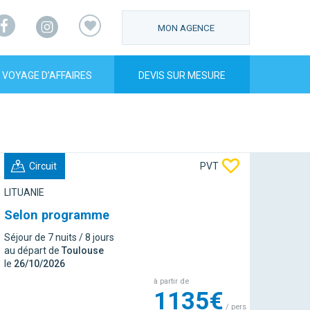
Facebook
Instagram
MON AGENCE
VOYAGE D’AFFAIRES
DEVIS SUR MESURE
Circuit
PVT
LITUANIE
Selon programme
Séjour de 7 nuits / 8 jours
au départ de
Toulouse
le
26/10/2026
à partir de
1135€
/ pers