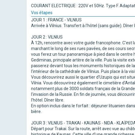
COURANT ELECTRIQUE : 220V et 50Hz. Type F. Adaptat
Vos étapes
JOUR 1 : FRANCE - VILNIUS
Arrivée à Vilnius. Transfert à l'hôtel (sans guide). Dîner l
JOUR 2 : VILNIUS
À 12h, rencontre avec votre guide francophone. C'est la c
marchant le long de ses rues pavées, de ses cours secr
vous ferez un tour panoramique à pied dans le centre
Gediminas, principale artère de la ville. Puis la visite e
passerez devant tous les monuments historiques de la vi
l'intérieur de la cathédrale de Vilnius. Puis place à la vi
Vous découvrirez aussi le quartier d'Uzupis qui est situé à
Vilnia. Vous découvrirez également le cimetière d'Antak
notamment plus de 3000 soldats français de la Grande 
l'invasion de la Russie. En fin de journée, vous découvrir
l'hôtel. Dîner libre.
En option inclus dans le forfait : déjeuner lituanien da
bière.
JOUR 3 : VILNIUS - TRAKAI - KAUNAS - NIDA - KLAÏPED
Départ pour Trakai. Sur la route, arrêt avec vue au chât
historique de Kaunas. Cette ville d'une grande richesse 