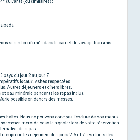
4* suivants (ou similaires) :
laipeda
s vous seront confirmés dans le carnet de voyage transmis
 pays du jour 2 au jour 7.
pératifs locaux, visites respectées.
lus. Autres déjeuners et dîners libres.
é et eau minérale pendants les repas inclus.
e-Marie possible en dehors des messes.
 pays baltes. Nous ne pouvons donc pas l'exclure de nos menus.
nsommer, merci de nous le signaler lors de votre réservation.
ternative de repas.
l comprend les déjeuners des jours 2, 5 et 7, les dîners des