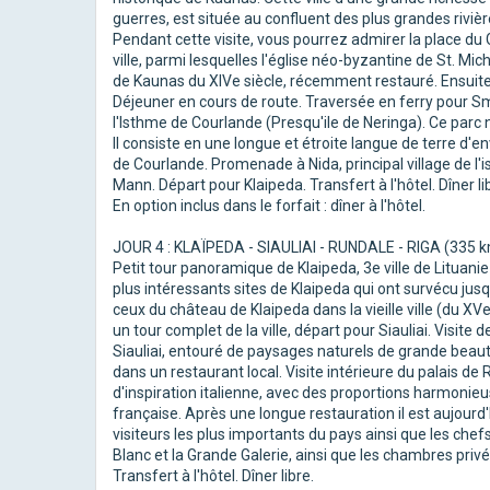
guerres, est située au confluent des plus grandes rivièr
Pendant cette visite, vous pourrez admirer la place d
ville, parmi lesquelles l'église néo-byzantine de St. Mi
de Kaunas du XIVe siècle, récemment restauré. Ensuite, 
Déjeuner en cours de route. Traversée en ferry pour Smil
l'Isthme de Courlande (Presqu'ile de Neringa). Ce parc 
Il consiste en une longue et étroite langue de terre d'e
de Courlande. Promenade à Nida, principal village de l'
Mann. Départ pour Klaipeda. Transfert à l'hôtel. Dîner li
En option inclus dans le forfait : dîner à l'hôtel.
JOUR 4 : KLAÏPEDA - SIAULIAI - RUNDALE - RIGA (335 
Petit tour panoramique de Klaipeda, 3e ville de Lituanie
plus intéressants sites de Klaipeda qui ont survécu jus
ceux du château de Klaipeda dans la vieille ville (du XV
un tour complet de la ville, départ pour Siauliai. Visite d
Siauliai, entouré de paysages naturels de grande beauté
dans un restaurant local. Visite intérieure du palais 
d'inspiration italienne, avec des proportions harmonieu
française. Après une longue restauration il est aujourd'
visiteurs les plus importants du pays ainsi que les chef
Blanc et la Grande Galerie, ainsi que les chambres privé
Transfert à l'hôtel. Dîner libre.