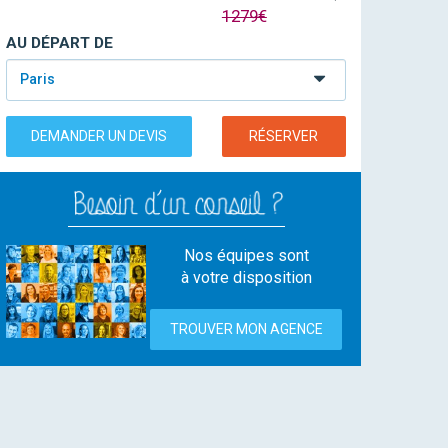
1279€
AU DÉPART DE
Paris
DEMANDER UN DEVIS
RÉSERVER
Nos équipes sont
à votre disposition
TROUVER MON AGENCE