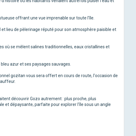
é d'histoire où les habitants venaient autrefois puiser l'eau et
tueuse offrant une vue imprenable sur toute l'île.
l et lieu de pèlerinage réputé pour son atmosphère paisible et
 où se mêlent salines traditionnelles, eaux cristallines et
x bleu azur et ses paysages sauvages.
nnel gozitan vous sera offert en cours de route, l'occasion de
auffeur.
aitent découvrir Gozo autrement : plus proche, plus
e et dépaysante, parfaite pour explorer l'île sous un angle