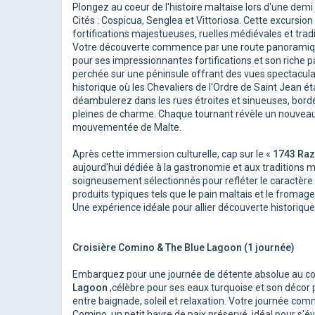
Plongez au coeur de l'histoire maltaise lors d'une dem
Cités : Cospicua, Senglea et Vittoriosa. Cette excursio
fortifications majestueuses, ruelles médiévales et tradi
Votre découverte commence par une route panoramique à
pour ses impressionnantes fortifications et son riche 
perchée sur une péninsule offrant des vues spectaculair
historique où les Chevaliers de l'Ordre de Saint Jean ét
déambulerez dans les rues étroites et sinueuses, bordé
pleines de charme. Chaque tournant révèle un nouveau t
mouvementée de Malte.
Après cette immersion culturelle, cap sur le «
1743 Razz
aujourd'hui dédiée à la gastronomie et aux traditions m
soigneusement sélectionnés pour refléter le caractère
produits typiques tels que le pain maltais et le fromage
Une expérience idéale pour allier découverte historiqu
Croisière Comino & The Blue Lagoon (1 journée)
Embarquez pour une journée de détente absolue au coeu
Lagoon
,célèbre pour ses eaux turquoise et son décor 
entre baignade, soleil et relaxation. Votre journée com
Comino, un petit havre de paix préservé, idéal pour s'éva