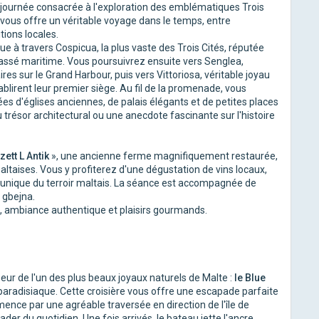
i journée consacrée à l'exploration des emblématiques Trois
n vous offre un véritable voyage dans le temps, entre
tions locales.
 travers Cospicua, la plus vaste des Trois Cités, réputée
passé maritime. Vous poursuivrez ensuite vers Senglea,
es sur le Grand Harbour, puis vers Vittoriosa, véritable joyau
ablirent leur premier siège. Au fil de la promenade, vous
es d'églises anciennes, de palais élégants et de petites places
résor architectural ou une anecdote fascinante sur l'histoire
ett L Antik
», une ancienne ferme magnifiquement restaurée,
altaises. Vous y profiterez d'une dégustation de vins locaux,
 unique du terroir maltais. La séance est accompagnée de
 gbejna.
e, ambiance authentique et plaisirs gourmands.
r de l'un des plus beaux joyaux naturels de Malte :
le Blue
paradisiaque. Cette croisière vous offre une escapade parfaite
mence par une agréable traversée en direction de l'île de
der du quotidien. Une fois arrivés, le bateau jette l'ancre