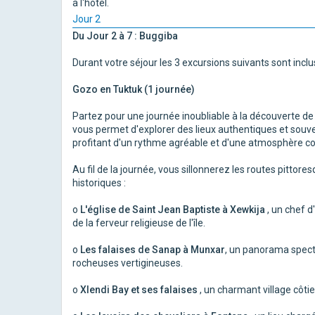
à l'hôtel.
Jour 2
Du Jour 2 à 7 : Buggiba
Durant votre séjour les 3 excursions suivants sont inclu
Gozo en Tuktuk (1 journée)
Partez pour une journée inoubliable à la découverte de
vous permet d'explorer des lieux authentiques et souven
profitant d'un rythme agréable et d'une atmosphère con
Au fil de la journée, vous sillonnerez les routes pittore
historiques :
o
L'église de Saint Jean Baptiste à Xewkija
, un chef 
de la ferveur religieuse de l'île.
o
Les falaises de Sanap à Munxar
, un panorama spect
rocheuses vertigineuses.
o
Xlendi Bay et ses falaises
, un charmant village côtie