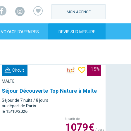
Facebook
Instagram
MON AGENCE
VOYAGE D’AFFAIRES
DEVIS SUR MESURE
- 15%
Circuit
MALTE
Séjour Découverte Top Nature à Malte
Séjour de 7 nuits / 8 jours
au départ de
Paris
le
15/10/2026
à partir de
1079€
/ pers