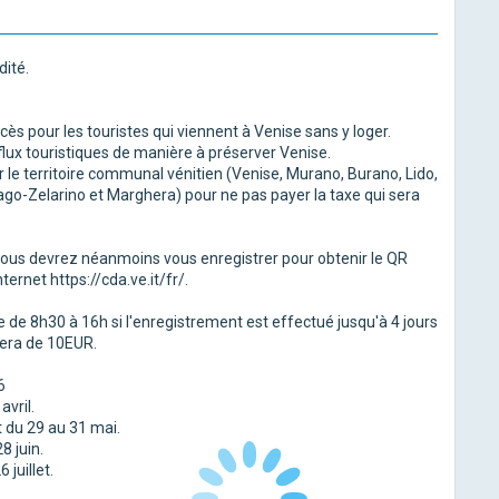
dité.
ès pour les touristes qui viennent à Venise sans y loger.
 flux touristiques de manière à préserver Venise.
ur le territoire communal vénitien (Venise, Murano, Burano, Lido,
ago-Zelarino et Marghera) pour ne pas payer la taxe qui sera
ous devrez néanmoins vous enregistrer pour obtenir le QR
ternet https://cda.ve.it/fr/.
e de 8h30 à 16h si l'enregistrement est effectué jusqu'à 4 jours
 sera de 10EUR.
6
avril.
t du 29 au 31 mai.
8 juin.
 juillet.