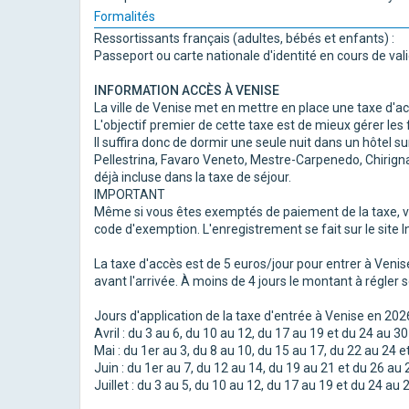
Formalités
Ressortissants français (adultes, bébés et enfants) :
Passeport ou carte nationale d'identité en cours de vali
INFORMATION ACCÈS À VENISE
La ville de Venise met en mettre en place une taxe d'acc
L'objectif premier de cette taxe est de mieux gérer les
Il suffira donc de dormir une seule nuit dans un hôtel s
Pellestrina, Favaro Veneto, Mestre-Carpenedo, Chirign
déjà incluse dans la taxe de séjour.
IMPORTANT
Même si vous êtes exemptés de paiement de la taxe, v
code d'exemption. L'enregistrement se fait sur le site In
La taxe d'accès est de 5 euros/jour pour entrer à Venis
avant l'arrivée. À moins de 4 jours le montant à régler
Jours d'application de la taxe d'entrée à Venise en 202
Avril : du 3 au 6, du 10 au 12, du 17 au 19 et du 24 au 30 
Mai : du 1er au 3, du 8 au 10, du 15 au 17, du 22 au 24 e
Juin : du 1er au 7, du 12 au 14, du 19 au 21 et du 26 au 2
Juillet : du 3 au 5, du 10 au 12, du 17 au 19 et du 24 au 26