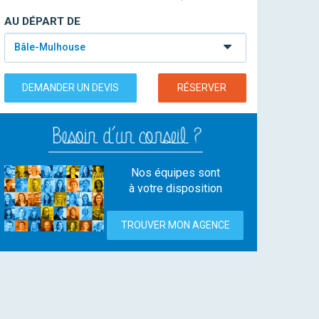
AU DÉPART DE
Bâle-Mulhouse
DEMANDER UN DEVIS
RÉSERVER
Nos équipes sont
à votre disposition
TROUVER MON AGENCE