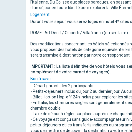
l'italienne. Du Colisée aux places baroques, en passant 
d'un séjour en toute liberté pour explorer la Ville Étern
Logement
Durant votre séjour vous serez logés en hôtel 4* cités c
ROME : Art Deco' / Gioberti / Villafranca (ou similaire).
Des modifications concernant les hôtels sélectionnés
vous proposer des hôtels de catégorie équivalente. En t
sera transmise à destination par notre correspondant.
IMPORTANT : La liste définitive de vos hôtels vous s
complément de votre carnet de voyages).
Bon à savoir
- Départ garanti dès 2 participants
- Petits-déjeuners inclus du jour 2 au dernier jour. Aucu
- Billet Hop-on Hop-off 24h inclus pour explorer les si
- En Italie, les chambres singles sont généralement des
chambre double.
- Taxe de séjour à régler sur place auprès de chaque hôte
- Ce voyage est conçu sans guide-accompagnateur ni vi
petits-déjeuners et les transferts indiqués au programme.
vous permettre de découvrir la destination à votre ryt