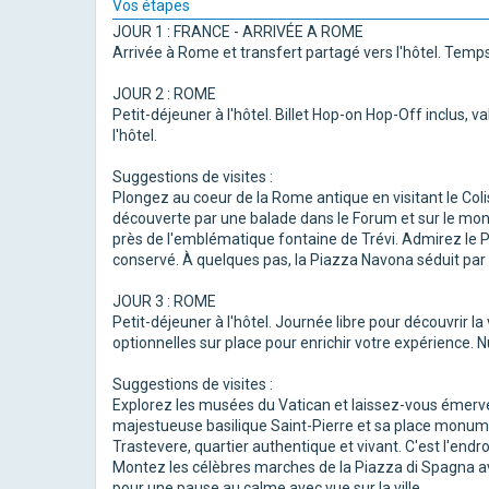
Vos étapes
JOUR 1 : FRANCE - ARRIVÉE A ROME
Arrivée à Rome et transfert partagé vers l'hôtel. Temps li
JOUR 2 : ROME
Petit-déjeuner à l'hôtel. Billet Hop-on Hop-Off inclus, va
l'hôtel.
Suggestions de visites :
Plongez au coeur de la Rome antique en visitant le Co
découverte par une balade dans le Forum et sur le mont 
près de l'emblématique fontaine de Trévi. Admirez le 
conservé. À quelques pas, la Piazza Navona séduit pa
JOUR 3 : ROME
Petit-déjeuner à l'hôtel. Journée libre pour découvrir la 
optionnelles sur place pour enrichir votre expérience. Nui
Suggestions de visites :
Explorez les musées du Vatican et laissez-vous émerveil
majestueuse basilique Saint-Pierre et sa place monume
Trastevere, quartier authentique et vivant. C'est l'endro
Montez les célèbres marches de la Piazza di Spagna ava
pour une pause au calme avec vue sur la ville.