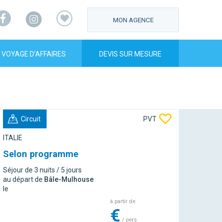
Facebook
Instagram
MON AGENCE
VOYAGE D’AFFAIRES
DEVIS SUR MESURE
Circuit
PVT
ITALIE
Selon programme
Séjour de 3 nuits / 5 jours
au départ de
Bâle-Mulhouse
le
à partir de
€
/ pers