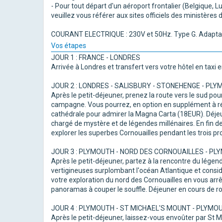
- Pour tout départ d'un aéroport frontalier (Belgique,
veuillez vous référer aux sites officiels des ministères
COURANT ELECTRIQUE : 230V et 50Hz. Type G. Adaptat
Vos étapes
JOUR 1 : FRANCE - LONDRES
Arrivée à Londres et transfert vers votre hôtel en taxi en
JOUR 2 : LONDRES - SALISBURY - STONEHENGE - PL
Après le petit-déjeuner, prenez la route vers le sud pou
campagne. Vous pourrez, en option en supplément à réser
cathédrale pour admirer la Magna Carta (18EUR). Déjeu
chargé de mystère et de légendes millénaires. En fin d
explorer les superbes Cornouailles pendant les trois proch
JOUR 3 : PLYMOUTH - NORD DES CORNOUAILLES - P
Après le petit-déjeuner, partez à la rencontre du légen
vertigineuses surplombant l'océan Atlantique et consid
votre exploration du nord des Cornouailles en vous arr
panoramas à couper le souffle. Déjeuner en cours de rout
JOUR 4 : PLYMOUTH - ST MICHAEL'S MOUNT - PLYMO
Après le petit-déjeuner, laissez-vous envoûter par St Mi