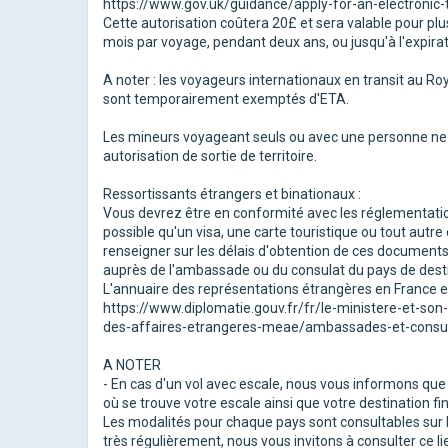
https://www.gov.uk/guidance/apply-for-an-electronic-t
Cette autorisation coûtera 20£ et sera valable pour p
mois par voyage, pendant deux ans, ou jusqu'à l'expirat
A noter : les voyageurs internationaux en transit au Ro
sont temporairement exemptés d'ETA.
Les mineurs voyageant seuls ou avec une personne ne d
autorisation de sortie de territoire.
Ressortissants étrangers et binationaux :
Vous devrez être en conformité avec les réglementation
possible qu'un visa, une carte touristique ou tout autre
renseigner sur les délais d'obtention de ces documen
auprès de l'ambassade ou du consulat du pays de desti
L'annuaire des représentations étrangères en France est
https://www.diplomatie.gouv.fr/fr/le-ministere-et-so
des-affaires-etrangeres-meae/ambassades-et-consul
A NOTER
- En cas d'un vol avec escale, nous vous informons qu
où se trouve votre escale ainsi que votre destination fin
Les modalités pour chaque pays sont consultables sur le
très régulièrement, nous vous invitons à consulter ce li