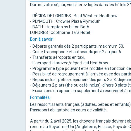
Durant votre séjour, vous serez logés dans les hôtels 3* 
- RÉGION DE LONDRES : Best Western Heathrow
- PLYMOUTH : Crowne Plaza Plymouth
- BATH : Hampton by Hilton Bath
LONDRES : Copthorne Tara Hotel
Bon à savoir
- Départs garantis dès 2 participants, maximum 50.
- Guide francophone et autocar du jour 2 au jour 6.
- Transferts aéroports en taxi.
- L'aéroport d'arrivée/départ est Heathrow.
- Programme type pouvant être modifié en fonction des
- Possibilité de regroupement à l'arrivée avec des parti
- Repas inclus : petits-déjeuners des jours 2 à 8, déjeune
- Déjeuners 2 plats (thé ou café inclus), dîners 3 plats (
- Excursions en option en supplément à réserver et à régl
Formalités
Les ressortissants français (adultes, bébés et enfants) 
Passeport obligatoire en cours de validité.
À partir du 2 avril 2025, les citoyens français devront
rendre au Royaume-Uni (Angleterre, Ecosse, Pays de Gall