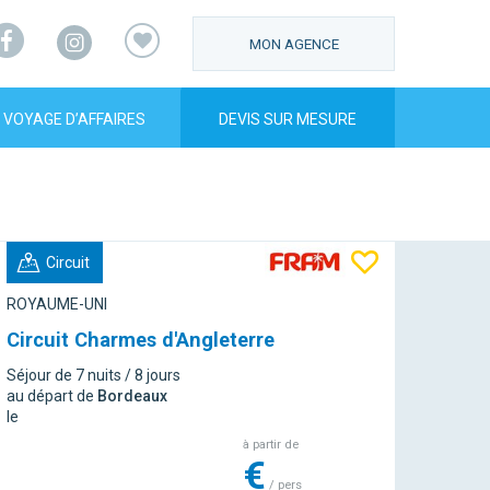
Facebook
Instagram
MON AGENCE
VOYAGE D’AFFAIRES
DEVIS SUR MESURE
Circuit
ROYAUME-UNI
Circuit Charmes d'Angleterre
Séjour de 7 nuits / 8 jours
au départ de
Bordeaux
le
à partir de
€
/ pers