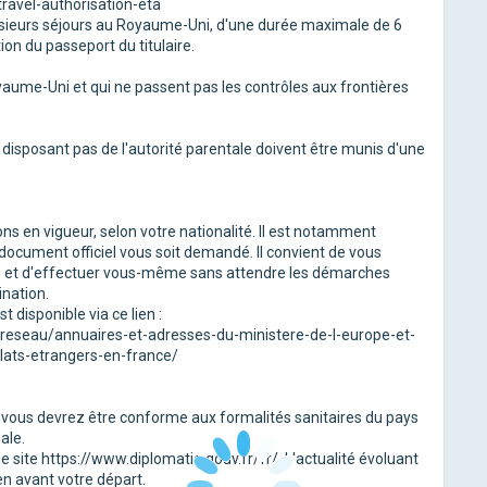
ravel-authorisation-eta
lusieurs séjours au Royaume-Uni, d'une durée maximale de 6
ion du passeport du titulaire.
yaume-Uni et qui ne passent pas les contrôles aux frontières
isposant pas de l'autorité parentale doivent être munis d'une
s en vigueur, selon votre nationalité. Il est notamment
 document officiel vous soit demandé. Il convient de vous
ts et d'effectuer vous-même sans attendre les démarches
nation.
 disponible via ce lien :
n-reseau/annuaires-et-adresses-du-ministere-de-l-europe-et-
ats-etrangers-en-france/
e vous devrez être conforme aux formalités sanitaires du pays
ale.
 site https://www.diplomatie.gouv.fr/fr/. L'actualité évoluant
en avant votre départ.