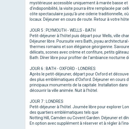
mystérieuse accessible uniquement à marée basse et 
d'indisponibilité, la visite pourra être remplacée par ce
côte spectaculaire jusqu'à une ciderie traditionnelle, o
locaux. Déjeuner en cours de route. Retour à votre hôtel
JOUR 5 : PLYMOUTH - WELLS - BATH
Petit-déjeuner à l'hôtel puis départ pour Wells, ville ch
Déjeuner libre. Poursuite vers Bath, joyau architectura
thermes romains et son élégance géorgienne. Savoure
délicats, scones avec crème et confiture, petits gâteaux 
Bath. Dîner libre pour profiter de l'ambiance nocturne de l
JOUR 6 : BATH - OXFORD - LONDRES
Après le petit-déjeuner, départ pour Oxford et découverte
des plus emblématiques d'Oxford. Déjeuner en cours d
principaux monuments de la capitale. Installation dans 
découvrir la ville animée. Nuit à l'hôtel.
JOUR 7 : LONDRES
Petit-déjeuner à l'hôtel. Journée libre pour explorer L
des quartiers emblématiques tels que
Notting Hill, Camden ou Covent Garden. Déjeuner et dîner 
En option avec supplément à réserver et à régler à l'ins