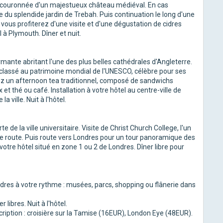
couronnée d'un majestueux château médiéval. En cas
lle du splendide jardin de Trebah. Puis continuation le long d'une
ù vous profiterez d'une visite et d'une dégustation de cidres
 à Plymouth. Dîner et nuit.
armante abritant l'une des plus belles cathédrales d'Angleterre.
l classé au patrimoine mondial de l'UNESCO, célèbre pour ses
z un afternoon tea traditionnel, composé de sandwichs
et thé ou café. Installation à votre hôtel au centre-ville de
a ville. Nuit à l'hôtel.
 de la ville universitaire. Visite de Christ Church College, l'un
e route. Puis route vers Londres pour un tour panoramique des
votre hôtel situé en zone 1 ou 2 de Londres. Dîner libre pour
ondres à votre rythme : musées, parcs, shopping ou flânerie dans
libres. Nuit à l'hôtel.
cription : croisière sur la Tamise (16EUR), London Eye (48EUR).