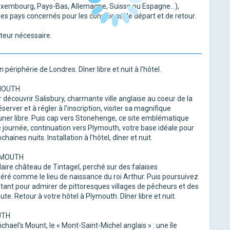
 Luxembourg, Pays-Bas, Allemagne, Suisse ou Espagne...),
 des pays concernés pour les conditions de départ et de retour.
eur nécessaire.
 périphérie de Londres. Dîner libre et nuit à l'hôtel.
YMOUTH
r découvrir Salisbury, charmante ville anglaise au coeur de la
ver et à régler à l'inscription, visiter sa magnifique
ner libre. Puis cap vers Stonehenge, ce site emblématique
e journée, continuation vers Plymouth, votre base idéale pour
aines nuits. Installation à l'hôtel, dîner et nuit.
LYMOUTH
daire château de Tintagel, perché sur des falaises
éré comme le lieu de naissance du roi Arthur. Puis poursuivez
êtant pour admirer de pittoresques villages de pêcheurs et des
e. Retour à votre hôtel à Plymouth. Dîner libre et nuit.
UTH
chael's Mount, le « Mont-Saint-Michel anglais » : une île