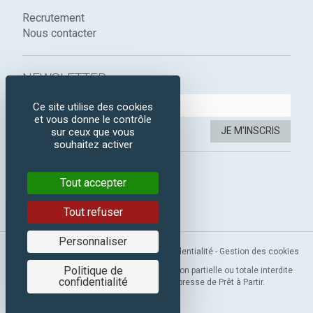
Recrutement
Nous contacter
NEWSLETTER :
Ce site utilise des cookies
et vous donne le contrôle
JE M'INSCRIS
sur ceux que vous
souhaitez activer
SUIVEZ-NOUS :
Tout accepter
Instagram
Facebook
Tout refuser
Personnaliser
Mentions légales
-
CGV
-
Politique de confidentialité
-
Gestion des cookies
Politique de
Copyright 2019 © Prêt à Partir. Reproduction partielle ou totale interdite
confidentialité
sans l’autorisation préalable et expresse de Prêt à Partir.