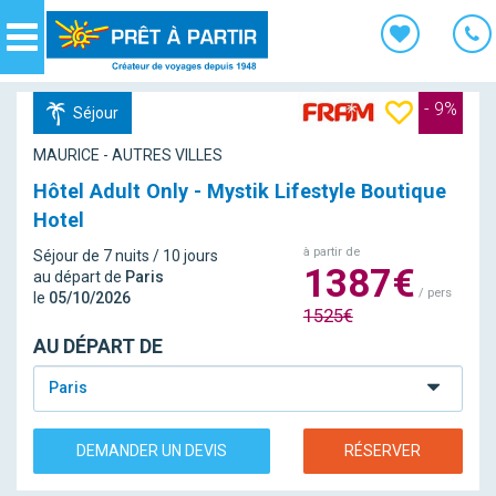
Panneau de gestion des cookies
Navigation
- 9%
Séjour
MAURICE - AUTRES VILLES
Hôtel Adult Only - Mystik Lifestyle Boutique
Hotel
à partir de
Séjour de 7 nuits / 10 jours
1387€
au départ de
Paris
/ pers
le
05/10/2026
1525€
AU DÉPART DE
Paris
DEMANDER UN DEVIS
RÉSERVER