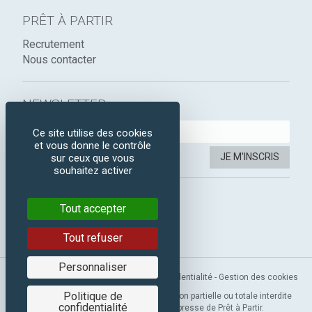
PRÊT À PARTIR
Recrutement
Nous contacter
NEWSLETTER :
Ce site utilise des cookies
et vous donne le contrôle
JE M'INSCRIS
sur ceux que vous
souhaitez activer
SUIVEZ-NOUS :
Tout accepter
Instagram
Facebook
Tout refuser
Personnaliser
Mentions légales
-
CGV
-
Politique de confidentialité
-
Gestion des cookies
Politique de
Copyright 2019 © Prêt à Partir. Reproduction partielle ou totale interdite
confidentialité
sans l’autorisation préalable et expresse de Prêt à Partir.