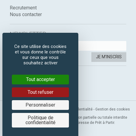
Recrutement
Nous contacter
NEWSLETTER :
Ce site utilise des cookies
et vous donne le contrôle
JE M'INSCRIS
sur ceux que vous
souhaitez activer
SUIVEZ-NOUS :
Tout accepter
Instagram
Facebook
Tout refuser
Personnaliser
Mentions légales
-
CGV
-
Politique de confidentialité
-
Gestion des cookies
Politique de
Copyright 2019 © Prêt à Partir. Reproduction partielle ou totale interdite
confidentialité
sans l’autorisation préalable et expresse de Prêt à Partir.