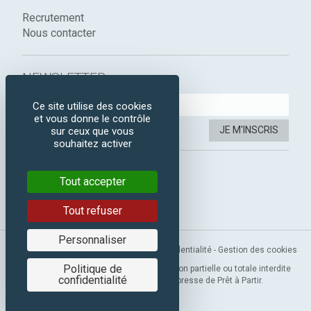
Recrutement
Nous contacter
NEWSLETTER :
Ce site utilise des cookies
et vous donne le contrôle
JE M'INSCRIS
sur ceux que vous
souhaitez activer
SUIVEZ-NOUS :
Tout accepter
Instagram
Facebook
Tout refuser
Personnaliser
Mentions légales
-
CGV
-
Politique de confidentialité
-
Gestion des cookies
Politique de
Copyright 2019 © Prêt à Partir. Reproduction partielle ou totale interdite
confidentialité
sans l’autorisation préalable et expresse de Prêt à Partir.