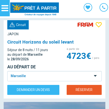
Panneau de gestion des cookies
Navigation
Circuit
JAPON
Circuit Horizons du soleil levant
à partir de
Séjour de 8 nuits / 11 jours
4723€
au départ de
Marseille
/ pers
le
28/09/2026
AU DÉPART DE
Marseille
DEMANDER UN DEVIS
RÉSERVER