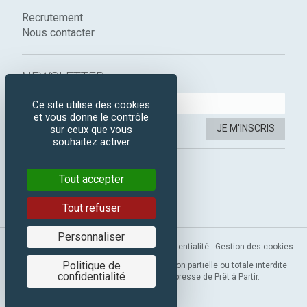
Recrutement
Nous contacter
NEWSLETTER :
Ce site utilise des cookies
et vous donne le contrôle
JE M'INSCRIS
sur ceux que vous
souhaitez activer
SUIVEZ-NOUS :
Tout accepter
Instagram
Facebook
Tout refuser
Personnaliser
Mentions légales
-
CGV
-
Politique de confidentialité
-
Gestion des cookies
Politique de
Copyright 2019 © Prêt à Partir. Reproduction partielle ou totale interdite
confidentialité
sans l’autorisation préalable et expresse de Prêt à Partir.