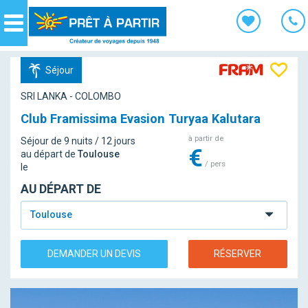
Panneau de gestion des cookies
Navigation
Séjour
SRI LANKA - COLOMBO
Club Framissima Evasion Turyaa Kalutara
à partir de
Séjour de 9 nuits / 12 jours
€
au départ de
Toulouse
/ pers
le
AU DÉPART DE
Toulouse
DEMANDER UN DEVIS
RÉSERVER