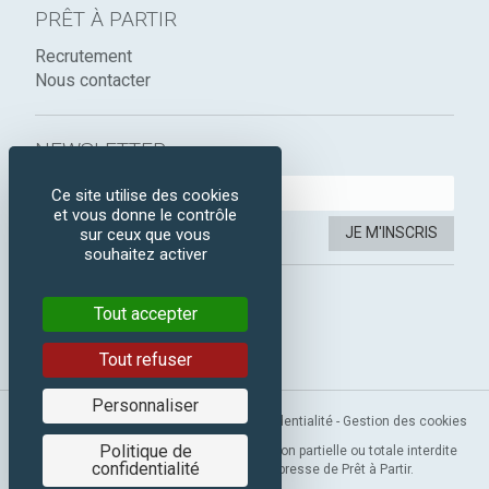
PRÊT À PARTIR
Recrutement
Nous contacter
NEWSLETTER :
Ce site utilise des cookies
et vous donne le contrôle
JE M'INSCRIS
sur ceux que vous
souhaitez activer
SUIVEZ-NOUS :
Tout accepter
Instagram
Facebook
Tout refuser
Personnaliser
Mentions légales
-
CGV
-
Politique de confidentialité
-
Gestion des cookies
Politique de
Copyright 2019 © Prêt à Partir. Reproduction partielle ou totale interdite
confidentialité
sans l’autorisation préalable et expresse de Prêt à Partir.