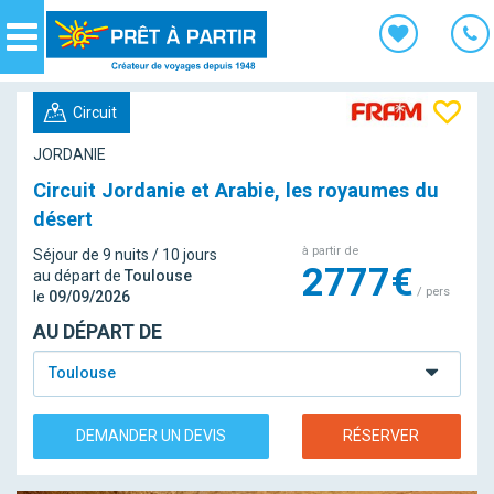
Panneau de gestion des cookies
Navigation
Circuit
JORDANIE
Circuit Jordanie et Arabie, les royaumes du
désert
à partir de
Séjour de 9 nuits / 10 jours
2777€
au départ de
Toulouse
/ pers
le
09/09/2026
AU DÉPART DE
Toulouse
DEMANDER UN DEVIS
RÉSERVER