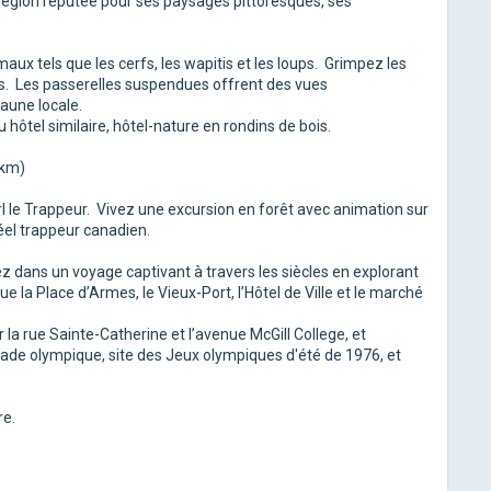
 région réputée pour ses paysages pittoresques, ses
aux tels que les cerfs, les wapitis et les loups. Grimpez les
es. Les passerelles suspendues offrent des vues
aune locale.
ou hôtel similaire, hôtel-nature en rondins de bois.
 km)
rl le Trappeur. Vivez une excursion en forêt avec animation sur
éel trappeur canadien.
ez dans un voyage captivant à travers les siècles en explorant
 la Place d’Armes, le Vieux-Port, l’Hôtel de Ville et le marché
la rue Sainte-Catherine et l’avenue McGill College, et
 Stade olympique, site des Jeux olympiques d'été de 1976, et
re.