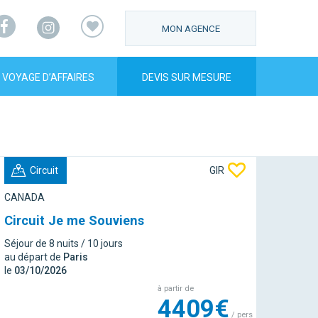
Facebook
Instagram
MON AGENCE
VOYAGE D’AFFAIRES
DEVIS SUR MESURE
Circuit
GIR
CANADA
Circuit Je me Souviens
Séjour de 8 nuits / 10 jours
au départ de
Paris
le
03/10/2026
à partir de
4409€
/ pers