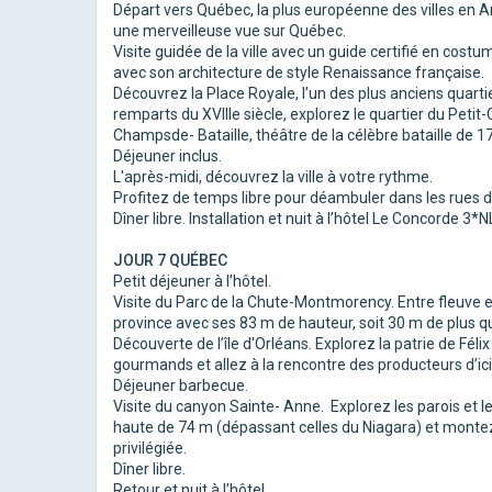
Départ vers Québec, la plus européenne des villes en A
une merveilleuse vue sur Québec.
Visite guidée de la ville avec un guide certifié en cos
avec son architecture de style Renaissance française.
Découvrez la Place Royale, l’un des plus anciens quartie
remparts du XVIIIe siècle, explorez le quartier du Petit
Champsde- Bataille, théâtre de la célèbre bataille de 1
Déjeuner inclus.
L'après-midi, découvrez la ville à votre rythme.
Profitez de temps libre pour déambuler dans les rues de l
Dîner libre. Installation et nuit à l’hôtel Le Concorde 3*N
JOUR 7 QUÉBEC
Petit déjeuner à l’hôtel.
Visite du Parc de la Chute-Montmorency. Entre fleuve et f
province avec ses 83 m de hauteur, soit 30 m de plus q
Découverte de l’île d'Orléans. Explorez la patrie de Féli
gourmands et allez à la rencontre des producteurs d’ici
Déjeuner barbecue.
Visite du canyon Sainte- Anne. Explorez les parois et le
haute de 74 m (dépassant celles du Niagara) et montez 
privilégiée.
Dîner libre.
Retour et nuit à l’hôtel.