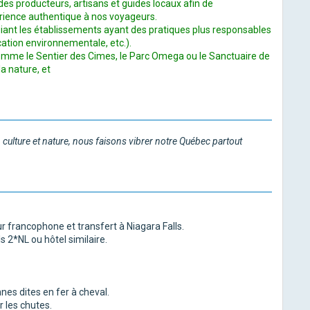
des producteurs, artisans et guides locaux afin de
érience authentique à nos voyageurs.
giant les établissements
ayant des pratiques plus responsables
cation environnementale, etc.).
comme le Sentier des Cimes, le Parc Omega ou le
Sanctuaire de
a nature, et
 culture et nature, nous
faisons vibrer notre Québec partout
r francophone et transfert à Niagara Falls.
ls 2*NL ou hôtel similaire.
es dites en fer à cheval.
 les chutes.