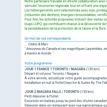
Notre partenaire travaille en étroite
collaboration avec 
stimuler
l’économie régionale tout en offrant une exp
Les hébergements sont sélectionnés avec soin, privilé
(réduction des déchets, énergies
renouvelables, certifi
Pour finir, les activités
proposées incluent des visites 
loups LUPO, qui contribuent chacun à la découverte de l
la sensibilisation de la protection de la faune et la flore.
Un mot de nos correspondants...
... Cédric & Marc
" Amoureux du Canada et ses magnifiques
Laurentides, en
à
travers le monde. "
Votre programme
JOUR 1 FRANCE ? TORONTO / NIAGARA
(130 km)
Départ et vol pour Toronto / Niagara.
À votre arrivée, accueil par votre guide accompagnateu
Installation et nuit à l’hôtel Days Inn & Suites By The Fal
JOUR 2 NIAGARA FALLS / TORONTO
(130 km)
Petit déjeuner à l’hôtel.
Excursion en bateau jusqu'au pied des chutes canadienn
Déjeuner dans un restaurant avec vue panoramique sur