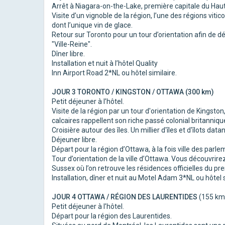
Arrêt à Niagara-on-the-Lake, première capitale du Ha
Visite d’un vignoble de la région, l’une des régions vit
dont l’unique vin de glace.
Retour sur Toronto pour un tour d’orientation afin de dé
"Ville-Reine".
Dîner libre.
Installation et nuit à l’hôtel Quality
Inn Airport Road 2*NL ou hôtel similaire.
JOUR 3 TORONTO / KINGSTON / OTTAWA (300 km)
Petit déjeuner à l’hôtel.
Visite de la région par un tour d'orientation de Kingst
calcaires rappellent son riche passé colonial britanniqu
Croisière autour des îles. Un millier d'îles et d'îlots da
Déjeuner libre.
Départ pour la région d’Ottawa, à la fois ville des parlem
Tour d’orientation de la ville d’Ottawa. Vous découvrire
Sussex où l’on retrouve les résidences officielles du p
Installation, dîner et nuit au Motel Adam 3*NL ou hôtel s
JOUR 4 OTTAWA / RÉGION DES LAURENTIDES
(155 km
Petit déjeuner à l’hôtel.
Départ pour la région des Laurentides.