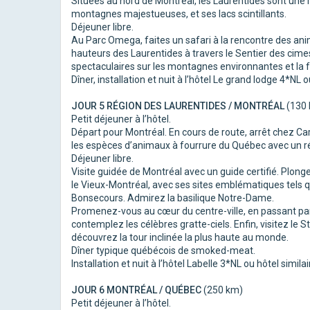
Situées au nord de Montréal, les Laurentides sont une
montagnes majestueuses, et ses lacs scintillants.
Déjeuner libre.
Au Parc Omega, faites un safari à la rencontre des anim
hauteurs des Laurentides à travers le Sentier des cim
spectaculaires sur les montagnes environnantes et la f
Dîner, installation et nuit à l’hôtel Le grand lodge 4*NL 
JOUR 5 RÉGION DES LAURENTIDES / MONTRÉAL
(130
Petit déjeuner à l’hôtel.
Départ pour Montréal. En cours de route, arrêt chez Ca
les espèces d’animaux à fourrure du Québec avec un r
Déjeuner libre.
Visite guidée de Montréal avec un guide certifié. Plong
le Vieux-Montréal, avec ses sites emblématiques tels que
Bonsecours. Admirez la basilique Notre-Dame.
Promenez-vous au cœur du centre-ville, en passant par 
contemplez les célèbres gratte-ciels. Enfin, visitez le
découvrez la tour inclinée la plus haute au monde.
Dîner typique québécois de smoked-meat.
Installation et nuit à l’hôtel Labelle 3*NL ou hôtel similai
JOUR 6 MONTRÉAL / QUÉBEC
(250 km)
Petit déjeuner à l’hôtel.